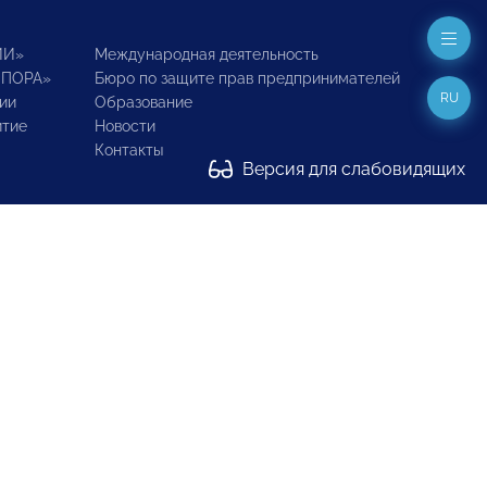
ИИ»
Международная деятельность
ОПОРА»
Бюро по защите прав предпринимателей
RU
ии
Образование
итие
Новости
Контакты
Версия для слабовидящих