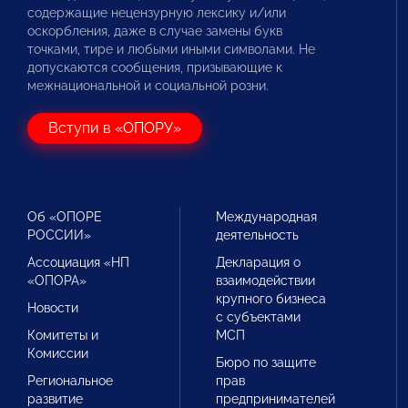
содержащие нецензурную лексику и/или
оскорбления, даже в случае замены букв
точками, тире и любыми иными символами. Не
допускаются сообщения, призывающие к
межнациональной и социальной розни.
Вступи в «ОПОРУ»
Об «ОПОРЕ
Международная
РОССИИ»
деятельность
Ассоциация «НП
Декларация о
«ОПОРА»
взаимодействии
крупного бизнеса
Новости
с субъектами
Комитеты и
МСП
Комиссии
Бюро по защите
Региональное
прав
развитие
предпринимателей