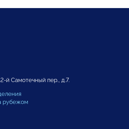
 2-й Самотечный пер., д.7.
деления
а рубежом