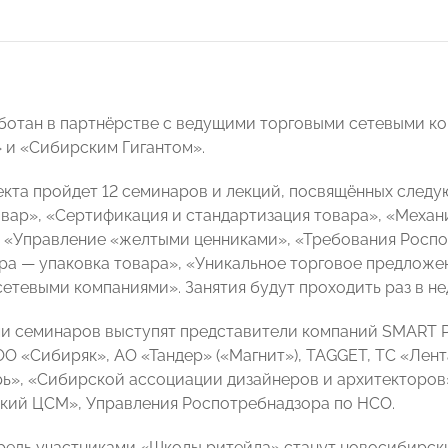
ботан в партнёрстве с ведущими торговыми сетевыми ко
 и «Сибирским Гигантом».
екта пройдет 12 семинаров и лекций, посвящённых следу
овар», «Сертификация и стандартизация товара», «Меха
 «Управление «желтыми ценниками», «Требования Роспо
ра — упаковка товара», «Уникальное торговое предложен
сетевыми компаниями». Занятия будут проходить раз в не
 семинаров выступят представители компаний SMART P
ООО «Сибиряк», АО «Тандер» («Магнит»), TAGGET, ТС «Лен
рь», «Сибирской ассоциации дизайнеров и архитекторов
ий ЦСМ», Управления Роспотребнадзора по НСО.
редь участниками «Школы ритейла» станут новосибирск