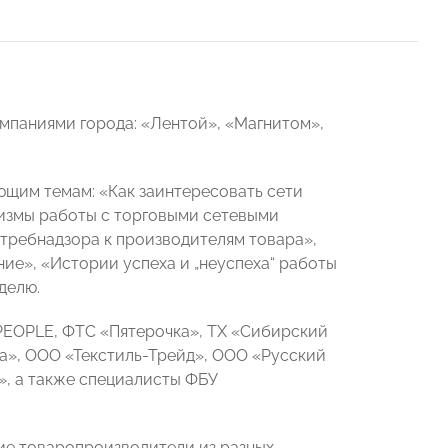
мпаниями города: «Лентой», «Магнитом»,
ющим темам: «Как заинтересовать сети
низмы работы с торговыми сетевыми
требнадзора к производителям товара»,
ие», «Истории успеха и „неуспеха“ работы
делю.
EOPLE, ФТС «Пятерочка», ТХ «Сибирский
та», ООО «Текстиль-Трейд», ООО «Русский
», а также специалисты ФБУ
ие товаропроизводители из разных