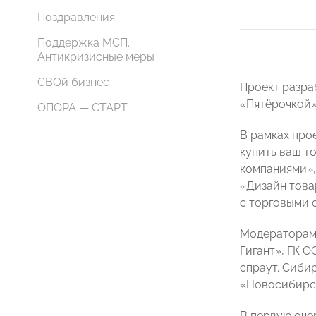
Поздравления
Поддержка МСП.
Антикризисные меры
СВОй бизнес
Проект разра
«Пятёрочкой»
ОПОРА — СТАРТ
В рамках про
купить ваш т
компаниями»,
«Дизайн това
с торговыми 
Модераторами
Гигант», ГК 
спраут. Сиби
«Новосибирск
В первую оче