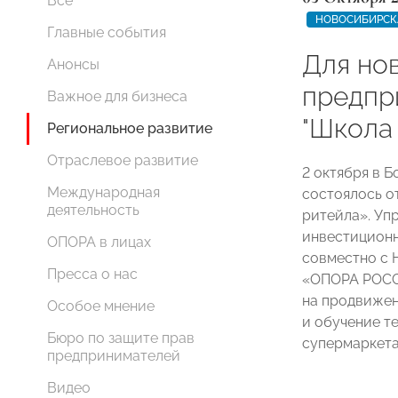
Все
НОВОСИБИРСК
Главные события
Для но
Анонсы
предпр
Важное для бизнеса
"Школа
Региональное развитие
Отраслевое развитие
2 октября в 
Международная
состоялось о
деятельность
ритейла». Уп
инвестиционн
ОПОРА в лицах
совместно с
Пресса о нас
«ОПОРА РОСС
на продвиже
Особое мнение
и обучение т
Бюро по защите прав
супермаркета
предпринимателей
Видео