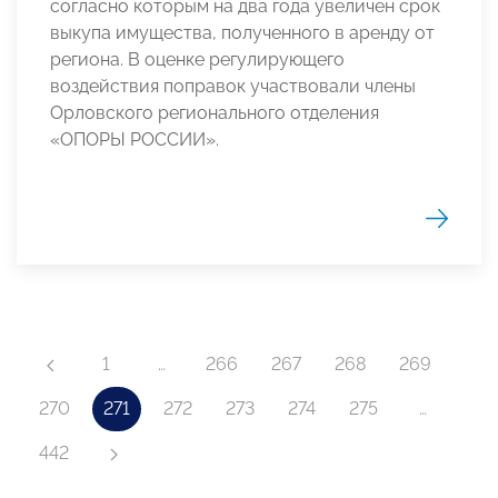
согласно которым на два года увеличен срок
выкупа имущества, полученного в аренду от
региона. В оценке регулирующего
воздействия поправок участвовали члены
Орловского регионального отделения
«ОПОРЫ РОССИИ».
1
…
266
267
268
269
270
271
272
273
274
275
…
442