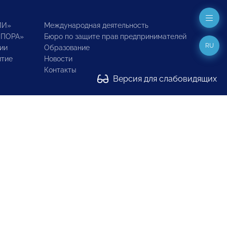
ИИ»
Международная деятельность
ОПОРА»
Бюро по защите прав предпринимателей
RU
ии
Образование
итие
Новости
Контакты
Версия для слабовидящих