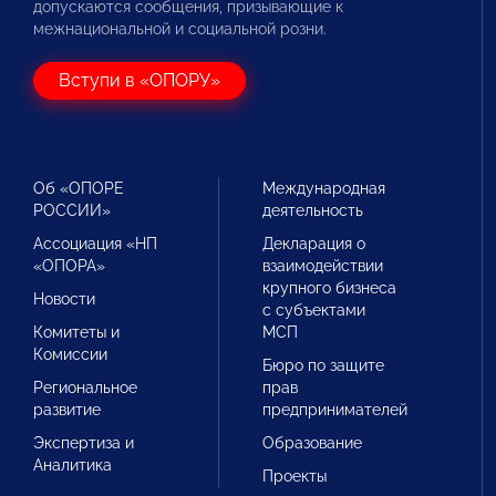
допускаются сообщения, призывающие к
межнациональной и социальной розни.
Вступи в «ОПОРУ»
Об «ОПОРЕ
Международная
РОССИИ»
деятельность
Ассоциация «НП
Декларация о
«ОПОРА»
взаимодействии
крупного бизнеса
Новости
с субъектами
Комитеты и
МСП
Комиссии
Бюро по защите
Региональное
прав
развитие
предпринимателей
Экспертиза и
Образование
Аналитика
Проекты