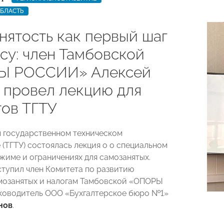
ОБЛАСТЬ
нятость как первый шаг
су: член Тамбовской
Ы РОССИИ» Алексей
 провел лекцию для
тов ТГТУ
 государственном техническом
 (ТГТУ) состоялась лекция о о специальном
жиме и ограничениях для самозанятых.
тупил член Комитета по развитию
мозанятых и налогам Тамбовской «ОПОРЫ
ководитель ООО «Бухгалтерское бюро №1»
нов
.