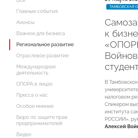
Все
ТАМБОВСКАЯ 
Главные события
Самоза
Анонсы
к бизне
Важное для бизнеса
«ОПОР
Региональное развитие
Войнов
Отраслевое развитие
студен
Международная
деятельность
В Тамбовском
ОПОРА в лицах
университете
Пресса о нас
налоговом ре
Спикером выс
Особое мнение
института са
Бюро по защите прав
РОССИИ», ру
предпринимателей
Алексей Вой
Видео