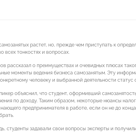
самозанятых растет, но, прежде чем приступать к опред
о всех тонкостях и вопросах.
ов рассказал о преимуществах и очевидных плюсах тако
ьные моменты ведения бизнеса самозанятым. Эту информа
конкретному человеку и выбранной деятельности статус 
спикер объяснил, что студент, оформивший самозанятость
чения по доходу. Таким образом, некоторые нюансы нало
инающего предпринимателя в работе, если он не до конца
брать.
дь, студенты задавали свои вопросы эксперты и получил