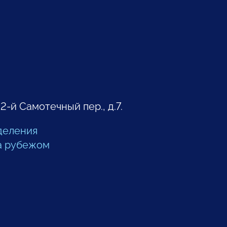
 2-й Самотечный пер., д.7.
деления
а рубежом