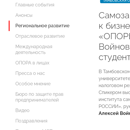
ТАМБОВСКАЯ 
Главные события
Самоза
Анонсы
к бизне
Региональное развитие
«ОПОР
Отраслевое развитие
Войнов
Международная
деятельность
студен
ОПОРА в лицах
В Тамбовском
Пресса о нас
университете
Особое мнение
налоговом ре
Спикером выс
Бюро по защите прав
института са
предпринимателей
РОССИИ», ру
Видео
Алексей Вой
Поздравления