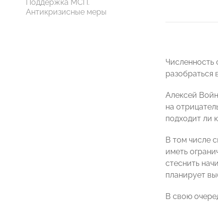
Поддержка МСП.
Антикризисные меры
Численность 
разобраться в
Алексей Войн
на отрицател
подходит ли 
В том числе 
иметь ограни
стеснить нач
планирует вы
В свою очере