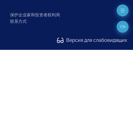
保护企业家和投资者权利局
联系方式
CN
Версия для слабовидящих