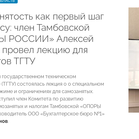
ОБЛАСТЬ
нятость как первый шаг
су: член Тамбовской
Ы РОССИИ» Алексей
 провел лекцию для
тов ТГТУ
 государственном техническом
 (ТГТУ) состоялась лекция о о специальном
жиме и ограничениях для самозанятых.
тупил член Комитета по развитию
мозанятых и налогам Тамбовской «ОПОРЫ
ководитель ООО «Бухгалтерское бюро №1»
нов
.