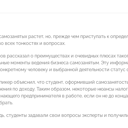
самозанятых растет, но, прежде чем приступать к опред
о всех тонкостях и вопросах.
ов рассказал о преимуществах и очевидных плюсах тако
ьные моменты ведения бизнеса самозанятым. Эту информа
конкретному человеку и выбранной деятельности статус 
спикер объяснил, что студент, оформивший самозанятость
чения по доходу. Таким образом, некоторые нюансы нало
инающего предпринимателя в работе, если он не до конца
брать.
дь, студенты задавали свои вопросы эксперты и получил