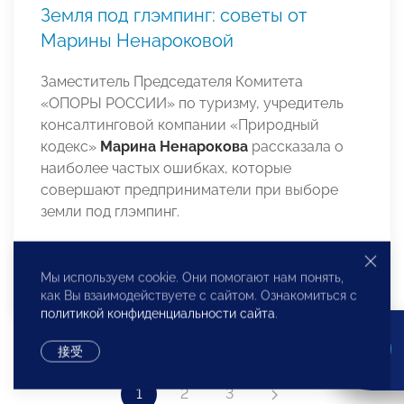
Земля под глэмпинг: советы от
Марины Ненароковой
Заместитель Председателя Комитета
«ОПОРЫ РОССИИ» по туризму, учредитель
консалтинговой компании «Природный
кодекс»
Марина Ненарокова
рассказала о
наиболее частых ошибках, которые
совершают предприниматели при выборе
земли под глэмпинг.
Мы используем cookie. Они помогают нам понять,
как Вы взаимодействуете с сайтом. Ознакомиться с
политикой конфиденциальности сайта
.
接受
1
2
3