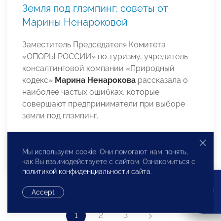
Земля под глэмпинг: советы от
Марины Ненароковой
Заместитель Председателя Комитета
«ОПОРЫ РОССИИ» по туризму, учредитель
консалтинговой компании «Природный
кодекс»
Марина Ненарокова
рассказала о
наиболее частых ошибках, которые
совершают предприниматели при выборе
земли под глэмпинг.
Мы используем cookie. Они помогают нам понять,
как Вы взаимодействуете с сайтом. Ознакомиться с
политикой конфиденциальности сайта
.
Accept
1
2
3