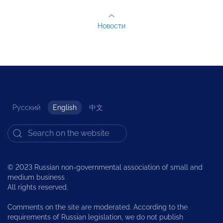
Новости
Русский
English
中文
© 2023 Russian non-governmental association of small and
medium business
All rights reserved.
Comments on the site are moderated. According to the
requirements of Russian legislation, we do not publish