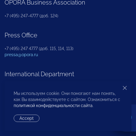
OPORA Business Association
+7 (495) 247-4777 (доб. 124)
Press Office
+7 (495) 247 4777 (доб. 115, 114, 113)
pressa@opora.ru
International Department
+7 (495) 247-4777 (доб. 126)
Мы используем cookie. Они помогают нам понять,
как Вы взаимодействуете с сайтом. Ознакомиться с
политикой конфиденциальности сайта
.
Business and Investment Rights Protection
Department
Accept
+7 (495) 247-4777 (доб. 112)