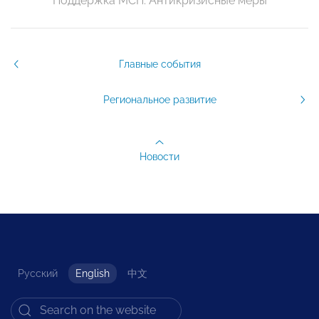
Поддержка МСП. Антикризисные меры
Главные события
Региональное развитие
Новости
Русский
English
中文