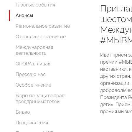
Главные события
Пригла
Анонсы
шестом
Региональное развитие
Междун
Отраслевое развитие
#МЫВМ
Международная
деятельность
Идет прием з
премии #МЫВМ
ОПОРА в лицах
наставники, 
Пресса о нас
других стран
организации,
Особое мнение
добровольчес
Бюро по защите прав
Президента Р
предпринимателей
дети». Прием 
премия.мывме
Видео
Поздравления