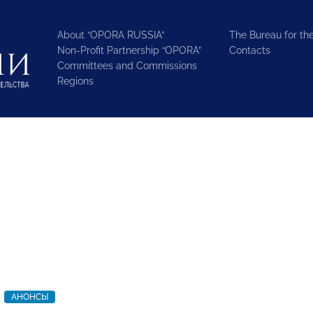
About “OPORA RUSSIA”
The Bureau for the
Non-Profit Partnership “OPORA”
Contacts
Committees and Commissions
Regions
АНОНСЫ