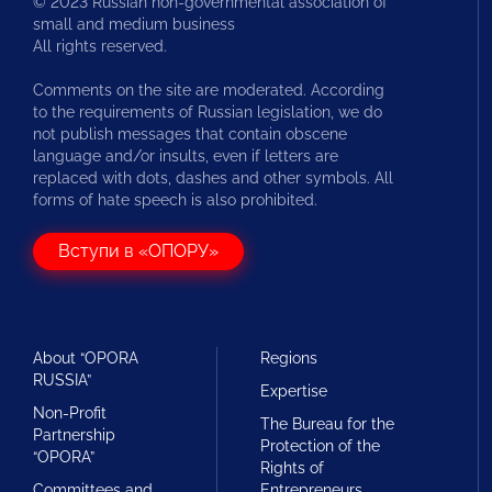
© 2023 Russian non-governmental association of
small and medium business
All rights reserved.
Comments on the site are moderated. According
to the requirements of Russian legislation, we do
not publish messages that contain obscene
language and/or insults, even if letters are
replaced with dots, dashes and other symbols. All
forms of hate speech is also prohibited.
Вступи в «ОПОРУ»
About “OPORA
Regions
RUSSIA”
Expertise
Non-Profit
The Bureau for the
Partnership
Protection of the
“OPORA”
Rights of
Committees and
Entrepreneurs