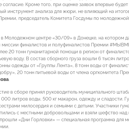
 согласие. Кроме того, при оценке заявок впервые буде
ый инструмент анализа для жюри, не влияющий на итого
Премии, председатель Комитета Госдумы по молодежной
в Молодежном центре «30/09» в Донецке, на котором да
й миссии финалистов и полуфиналистов Премии #МЫВМЕ
лее 20 тонн гуманитарной помощи в регион от финалисто
ьевую воду. В состав сборного груза вошли 6 тысяч лит
тонны одежды от «Группы Лента», 8 тонн воды от финали
обру», 20 тонн питьевой воды от члена оргкомитета Прем
нова
.
стие в сборе принял руководитель муниципального ш
 000 литров воды, 500 кг макарон, одежду и сладости.
сестрами милосердия и семьями с детьми. Участники гу
етились с местными добровольцами и взяли шефство над
прошли «Дни Горловки» — специальная программа для м
мии.