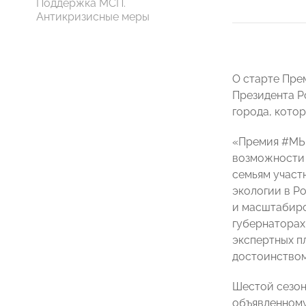
Поддержка МСП.
Антикризисные меры
О старте Пре
Президента 
города, кото
«Премия #МЫВ
возможности 
семьям участ
экологии в Р
и масштабиро
губернаторах
экспертных п
достоинством
Шестой сезон
объявленном