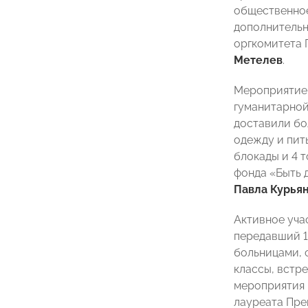
общественное
дополнительн
оргкомитета 
Метелев
.
Мероприятие 
гуманитарно
доставили бо
одежду и пит
блокады и 4 
фонда «Быть д
Павла Курья
Активное уча
передавший 1
больницами, 
классы, встр
мероприятия 
лауреата Пре