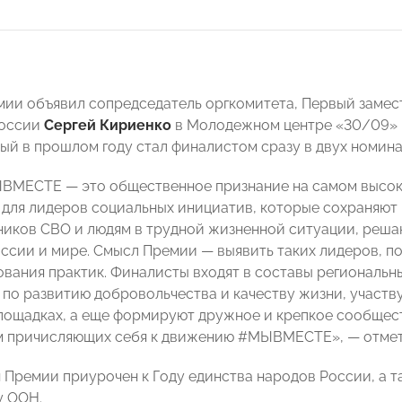
мии объявил сопредседатель оргкомитета, Первый заме
России
Сергей Кириенко
в Молодежном центре «30/09» в
рый в прошлом году стал финалистом сразу в двух номин
МЕСТЕ — это общественное признание на самом высоко
для лидеров социальных инициатив, которые сохраняют 
ников СВО и людям в трудной жизненной ситуации, реша
оссии и мире. Смысл Премии — выявить таких лидеров, п
вания практик. Финалисты входят в составы региональн
 по развитию добровольчества и качеству жизни, участв
лощадках, а еще формируют дружное и крепкое сообщест
 причисляющих себя к движению #МЫВМЕСТЕ», — отмет
 Премии приурочен к Году единства народов России, а 
у ООН.