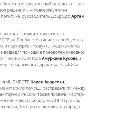
т применен искусственный интеллект — как
вое решение», — подчеркнул член
 политике, руководитель Добро.рф
Артем
ли старт Премии, стало частью
СТЕ на Донбасс. Активисты сообщества
в и партнеров: продукты, медикаменты,
ров воды для помощи в преодолении водной
ста Премии 2022 года
Амурхана Кусова
и
ии, генерального директора Black Star
таба #МЫВМЕСТЕ
Карен Аванесян
,
 Гуманитарную помощь распределили между
манитарной миссии также провели мастер-
 молодежными проектами ДНР. В рамках
олодежи Донецка от активистов города-