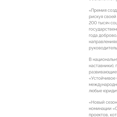
«Премия созд
рискуя своей
200 тысяч со
государствен
года доброво
направлениях
руководител
В национальн
наставники),
развивающие 
«Устойчивое 
международно
любые юридич
«Новый сезон
номинации «С
проектов, ко