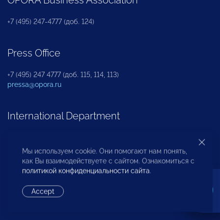
+7 (495) 247-4777 (доб. 124)
Press Office
+7 (495) 247 4777 (доб. 115, 114, 113)
pressa@opora.ru
International Department
+7 (495) 247-4777 (доб. 126)
Мы используем cookie. Они помогают нам понять,
как Вы взаимодействуете с сайтом. Ознакомиться с
Business and Investment Rights Protection
политикой конфиденциальности сайта
.
Department
Accept
+7 (495) 247-4777 (доб. 112)