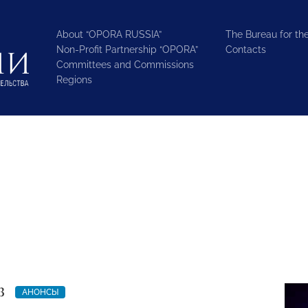
About “OPORA RUSSIA”
The Bureau for the
Non-Profit Partnership “OPORA”
Contacts
Committees and Commissions
Regions
3
АНОНСЫ