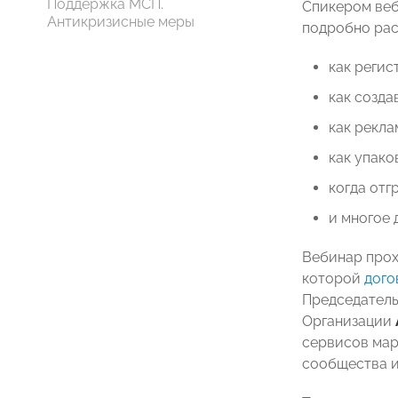
Поддержка МСП.
Спикером веб
Антикризисные меры
подробно рас
как регис
как созда
как рекла
как упако
когда отг
и многое 
Вебинар прох
которой
дого
Председатель
Организации
сервисов ма
сообщества и