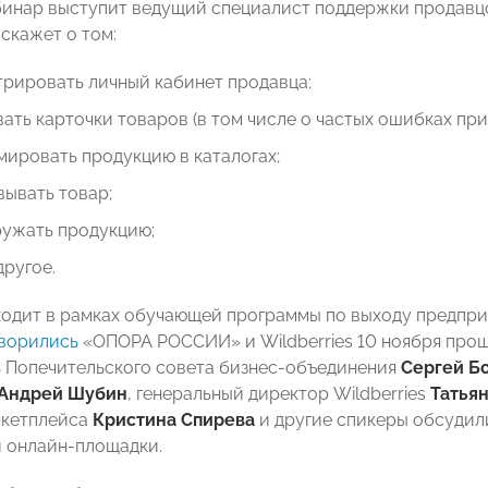
инар выступит ведущий специалист поддержки продавцо
скажет о том:
трировать личный кабинет продавца;
вать карточки товаров (в том числе о частых ошибках при
мировать продукцию в каталогах;
вывать товар;
ружать продукцию;
другое.
одит в рамках обучающей программы по выходу предприн
ворились
«ОПОРА РОССИИ» и Wildberries 10 ноября прош
 Попечительского совета бизнес-объединения
Сергей Б
Андрей Шубин
, генеральный директор Wildberries
Татья
ркетплейса
Кристина Спирева
и другие спикеры обсудил
 онлайн-площадки.