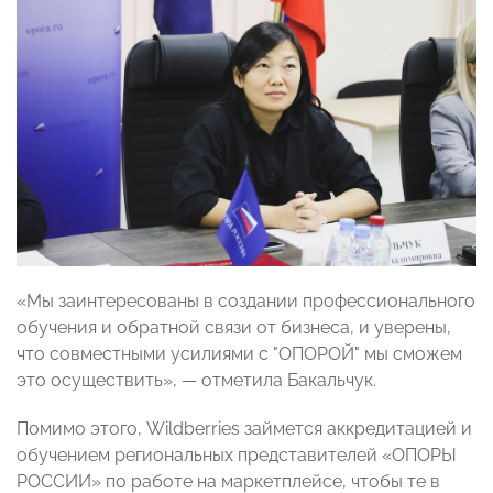
«Мы заинтересованы в создании профессионального
обучения и обратной связи от бизнеса, и уверены,
что совместными усилиями с "ОПОРОЙ" мы сможем
это осуществить», — отметила Бакальчук.
Помимо этого, Wildberries займется аккредитацией и
обучением региональных представителей «ОПОРЫ
РОССИИ» по работе на маркетплейсе, чтобы те в