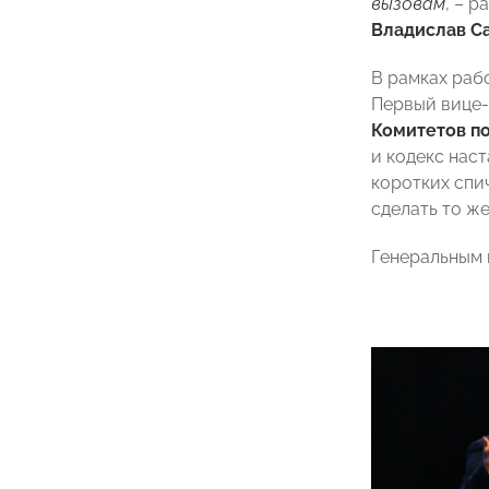
вызовам
, – 
Владислав С
В рамках раб
Первый вице
Комитетов по
и кодекс нас
коротких спи
сделать то же
Генеральным 