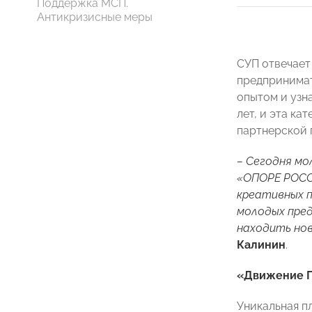
Поддержка МСП.
Антикризисные меры
СУП отвечает
предпринимат
опытом и узн
лет, и эта ка
партнерской 
– Сегодня мо
«ОПОРЕ РОСС
креативных п
молодых пред
находить нов
Калинин
.
«Движение 
Уникальная п