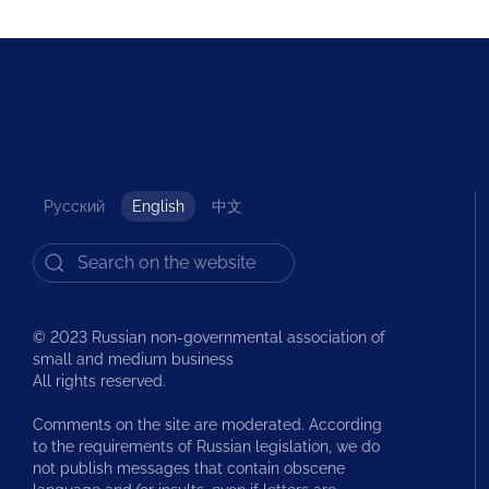
Русский
English
中文
© 2023 Russian non-governmental association of
small and medium business
All rights reserved.
Comments on the site are moderated. According
to the requirements of Russian legislation, we do
not publish messages that contain obscene