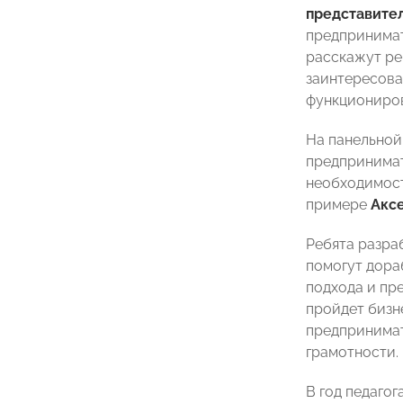
представител
предпринимат
расскажут ре
заинтересова
функциониров
На панельной
предпринимат
необходимост
примере
Акс
Ребята разр
помогут дора
подхода и пр
пройдет бизн
предпринимат
грамотности.
В год педаго