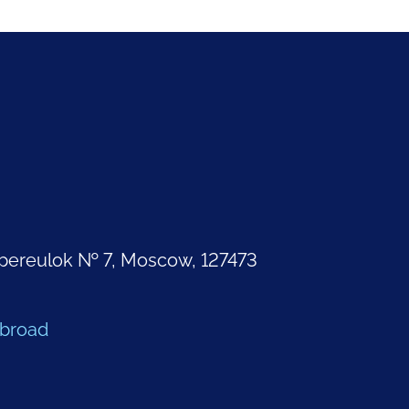
pereulok № 7, Moscow, 127473
Abroad