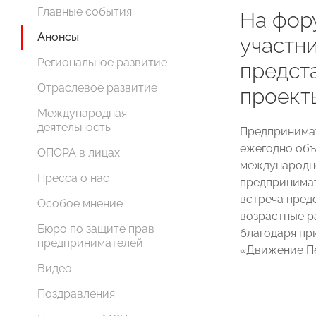
Главные события
На фор
Анонсы
участн
Региональное развитие
предст
Отраслевое развитие
проект
Международная
деятельность
Предпринимат
ежегодно объ
ОПОРА в лицах
международн
Пресса о нас
предпринимате
встреча пред
Особое мнение
возрастные р
Бюро по защите прав
благодаря пр
предпринимателей
«Движение П
Видео
Поздравления