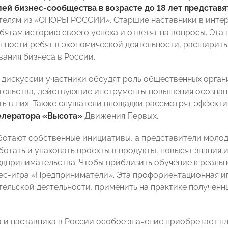
ей бизнес-сообщества в возрасте до 18 лет представя
елям из «ОПОРЫ РОССИИ». Старшие наставники в интер
бятам историю своего успеха и ответят на вопросы. Эта
нности ребят в экономической деятельности, расширить 
ания бизнеса в России.
 дискуссии участники обсудят роль общественных орган
ельства, действующие инструменты повышения осознан
ь в них. Также слушатели площадки рассмотрят эффекти
елератора «Высота»
Движения Первых.
аботают собственные инициативы, а представители мо
ботать и упаковать проекты в продукты, повысят знания 
едпринимательства. Чтобы приблизить обучение к реаль
ес-игра «Предприниматели». Эта профориентационная и
ельской деятельности, применить на практике полученн
га и наставника в России особое значение приобретает п