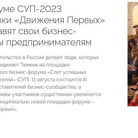
уме СУП-2023
ики «Движения Первых»
авят свои бизнес-
ы предпринимателям
ельство в России делают люди, которых
единяет Тюмень на площадке
ого бизнес-форума «Слет успешных
лей» (СУП). 11 августа состоится XI
ставителей бизнес-сообщества, а
амки участников существенно увеличатся
инципиально новой площадке форума –
ервых».