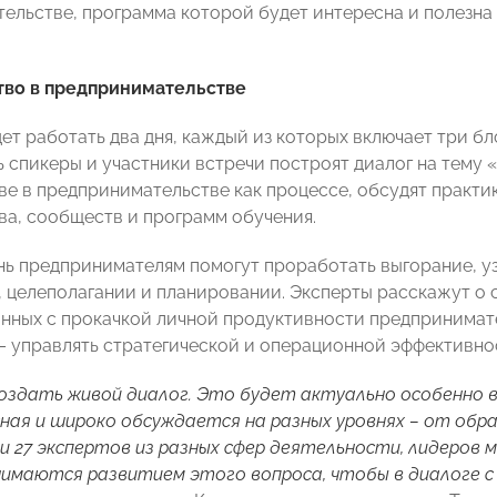
ельстве, программа которой будет интересна и полезна
тво в предпринимательстве
ет работать два дня, каждый из которых включает три б
ь спикеры и участники встречи построят диалог на тему 
ве в предпринимательстве как процессе, обсудят практи
ва, сообществ и программ обучения.
нь предпринимателям помогут проработать выгорание, у
 целеполагании и планировании. Эксперты расскажут о 
анных с прокачкой личной продуктивности предпринимател
– управлять стратегической и операционной эффективно
оздать живой диалог. Это будет актуально особенно 
ная и широко обсуждается на разных уровнях – от об
и 27 экспертов из разных сфер деятельности, лидеров м
имаются развитием этого вопроса, чтобы в диалоге 