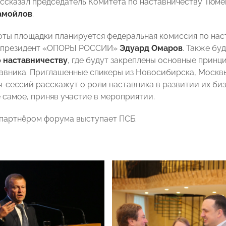
рассказал председатель Комитета по наставничеству Тю
амойлов
.
оты площадки планируется федеральная комиссия по нас
-президент «ОПОРЫ РОССИИ»
Эдуард Омаров
. Также б
 наставничеству
, где будут закреплены основные прин
тавника. Приглашенные спикеры из Новосибирска, Москв
ч-сессий расскажут о роли наставника в развитии их биз
 самое, приняв участие в мероприятии.
партнёром форума выступает ПСБ.