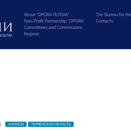
About “OPORA RUSSIA”
The Bureau for the
Non-Profit Partnership “OPORA”
Contacts
Committees and Commissions
Regions
3
АНОНСЫ
ТЮМЕНСКАЯ ОБЛАСТЬ