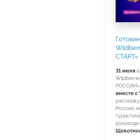
Готовим
Wildber
СТАРТ»
31 июля
Wildberr
РОССИИ»)
вместе с 
расскажу
России, к
туристиче
руководит
Щекотих