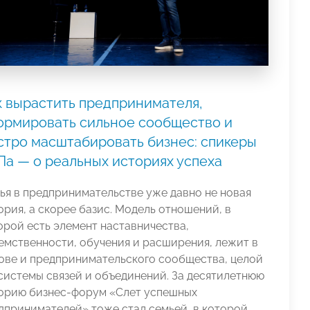
к вырастить предпринимателя,
ормировать сильное сообщество и
стро масштабировать бизнес: спикеры
Па — о реальных историях успеха
ья в предпринимательстве уже давно не новая
ория, а скорее базис. Модель отношений, в
орой есть элемент наставничества,
емственности, обучения и расширения, лежит в
ове и предпринимательского сообщества, целой
системы связей и объединений. За десятилетнюю
орию бизнес-форум «Слет успешных
дпринимателей» тоже стал семьей, в которой