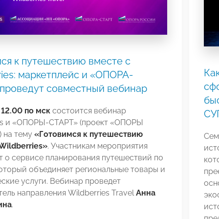
ся к путешествию вместе с
Ка
ries: маркетплейс и «ОПОРА-
сф
 проведут совместный вебинар
бы
в
12.00 по мск
состоится вебинар
СУ
ies и «ОПОРЫ-СТАРТ» (проект «ОПОРЫ
 на тему
«Готовимся к путешествию
Сем
Wildberries»
. Участникам мероприятия
ист
т о сервисе планирования путешествий по
кот
оторый объединяет региональные товары и
пре
ские услуги. Вебинар проведет
осн
ель направления Wildberries Travel
Анна
эко
ина
.
ист
пре