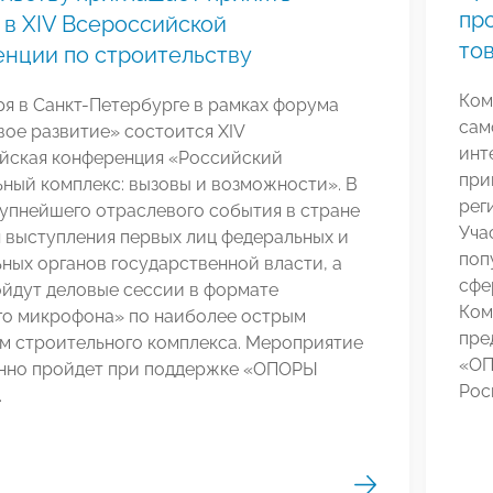
пр
 в XIV Всероссийской
то
нции по строительству
Ком
ря в Санкт-Петербурге в рамках форума
сам
ое развитие» состоится XIV
инт
йская конференция «Российский
при
ный комплекс: вызовы и возможности». В
рег
упнейшего отраслевого события в стране
Уча
 выступления первых лиц федеральных и
поп
ных органов государственной власти, а
сфе
ойдут деловые сессии в формате
Ком
го микрофона» по наиболее острым
пре
м строительного комплекса. Мероприятие
«ОП
нно пройдет при поддержке «ОПОРЫ
Рос
.