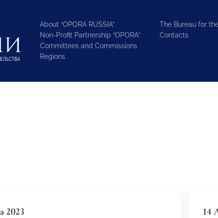
About “OPORA RUSSIA”
The Bureau for the
Non-Profit Partnership “OPORA”
Contacts
Committees and Commissions
Regions
а 2023
14 