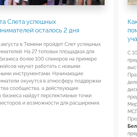
та Слета успешных
Ка
нимателей осталось 2 дня
пом
уч
3 августа в Тюмени пройдет Слет успешных
мателей. На 27 топовых площадках для
С 1
бизнеса более 100 спикеров на примере
пре
кейсов научат работать с новыми
выс
ными инструментами. Начинающие
Пра
иматели окунутся в атмосферу поддержки
дел
ства сообщества, а действующие
дис
 бизнеса найдут перспективные точки
пре
весторов и возможности для расширения.
Мер
МСП
Пре
Бел
пре