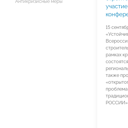
Антикризисные меры
участие
конфере
15 сентяб
«Устойчив
Всеросси
строитель
рамках кр
состоятся
региональ
также пр
«открыто
проблема
традицио
РОССИИ»