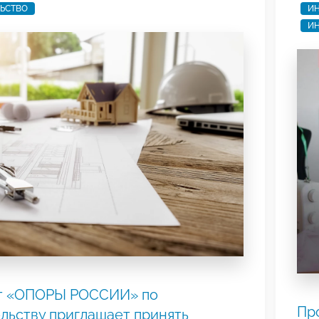
ЬСТВО
ИН
ИН
т «ОПОРЫ РОССИИ» по
Пр
льству приглашает принять