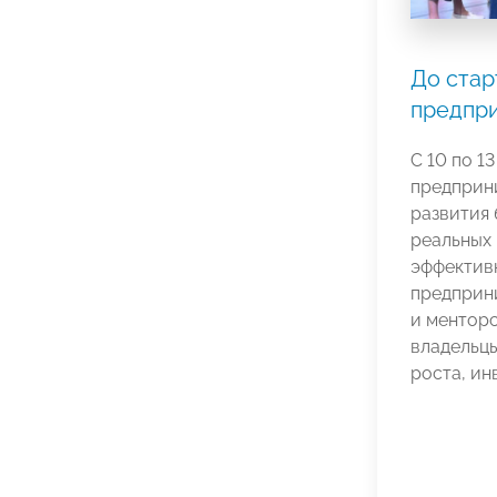
До стар
предпри
С 10 по 1
предприни
развития 
реальных 
эффектив
предприн
и ментор
владельцы
роста, ин