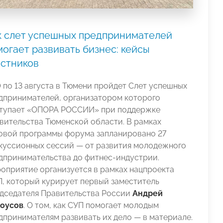
к слет успешных предпринимателей
огает развивать бизнес: кейсы
астников
0 по 13 августа в Тюмени пройдет Слет успешных
дпринимателей, организатором которого
тупает «ОПОРА РОССИИ» при поддержке
вительства Тюменской области. В рамках
овой программы форума запланировано 27
куссионных сессий — от развития молодежного
дпринимательства до фитнес-индустрии.
оприятие организуется в рамках нацпроекта
, который курирует первый заместитель
дседателя Правительства России
Андрей
оусов
. О том, как СУП помогает молодым
дпринимателям развивать их дело — в материале.