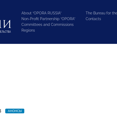
About “OPORA RUSSIA”
The Bureau for the
Non-Profit Partnership “OPORA”
Contacts
Committees and Commissions
Regions
3
АНОНСЫ