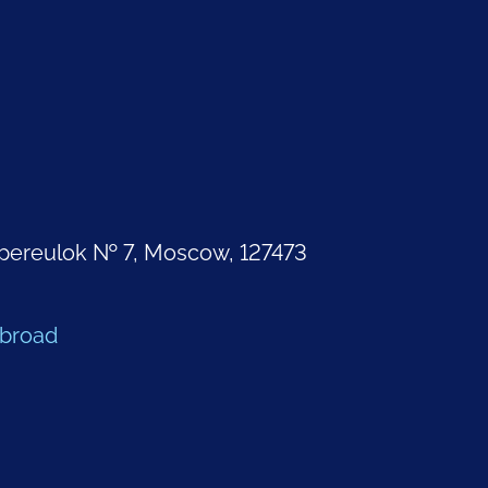
pereulok № 7, Moscow, 127473
Abroad