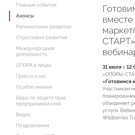
Главные события
Готови
Анонсы
вместе 
Региональное развитие
маркет
Отраслевое развитие
СТАРТ»
Международная
вебина
деятельность
ОПОРА в лицах
31 июля
в
12.
«ОПОРЫ-СТАР
Пресса о нас
«Готовимся к
Особое мнение
Участникам м
планирования
Бюро по защите прав
объединяет р
предпринимателей
услуги. Веби
Видео
Wildberries T
Поздравления