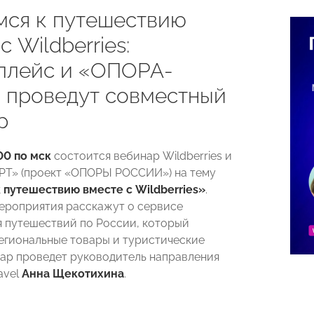
мся к путешествию
с Wildberries:
плейс и «ОПОРА-
 проведут совместный
р
00 по мск
состоится вебинар Wildberries и
Т» (проект «ОПОРЫ РОССИИ») на тему
 путешествию вместе с Wildberries»
.
ероприятия расскажут о сервисе
 путешествий по России, который
егиональные товары и туристические
нар проведет руководитель направления
ravel
Анна Щекотихина
.