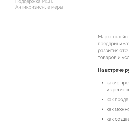
Поддержка МСП.
Антикризисные меры
Маркетплейс 
предпринимате
развития отеч
товаров и усл
На встрече р
какие пре
из регион
как продв
как можно
как созда