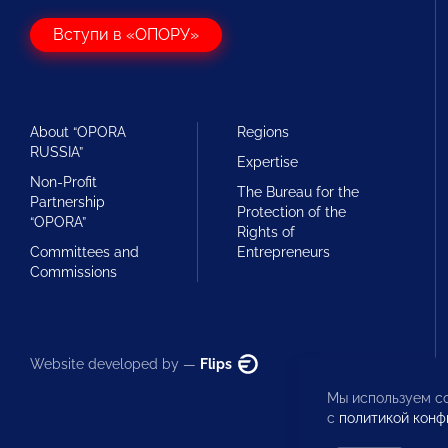
Вступи в «ОПОРУ»
About “OPORA
Regions
RUSSIA”
Expertise
Non-Profit
The Bureau for the
Partnership
Protection of the
“OPORA”
Rights of
Committees and
Entrepreneurs
Commissions
Website developed by —
Flips
Мы используем co
с
политикой конф