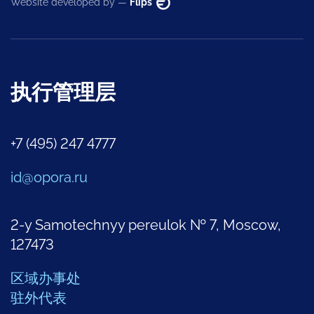
Website developed by —
Flips
执行管理层
+7 (495) 247 4777
id@opora.ru
2-y Samotechnyy pereulok № 7, Moscow,
127473
区域办事处
驻外代表