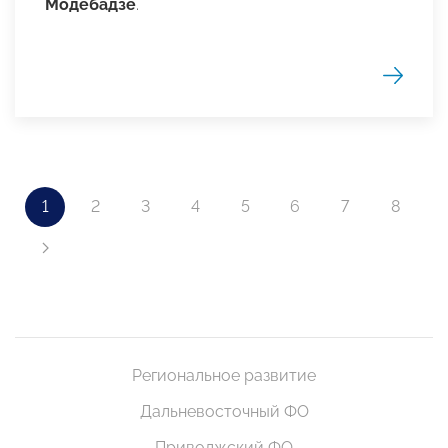
Модебадзе
.
1
2
3
4
5
6
7
8
Региональное развитие
Дальневосточный ФО
Приволжский ФО