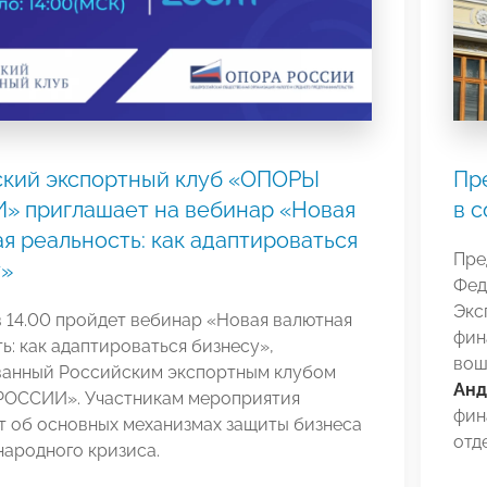
ский экспортный клуб «ОПОРЫ
Пр
» приглашает на вебинар «Новая
в 
я реальность: как адаптироваться
Пре
у»
Фед
Экс
в 14.00 пройдет вебинар «Новая валютная
фин
ь: как адаптироваться бизнесу»,
вош
ванный Российским экспортным клубом
Анд
ОССИИ». Участникам мероприятия
фин
т об основных механизмах защиты бизнеса
отд
ародного кризиса.