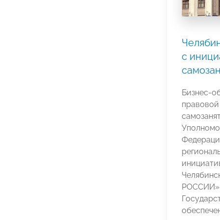
Челяби
с иници
самоза
Бизнес-о
правовой 
самозаня
Уполномо
Федераци
регионал
инициати
Челябинс
РОССИИ»,
Государс
обеспече