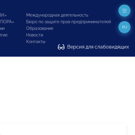
ИИ»
Международная деятельность
ОПОРА»
Бюро по защите прав предпринимателей
RU
ии
Образование
итие
Новости
Контакты
Версия для слабовидящих