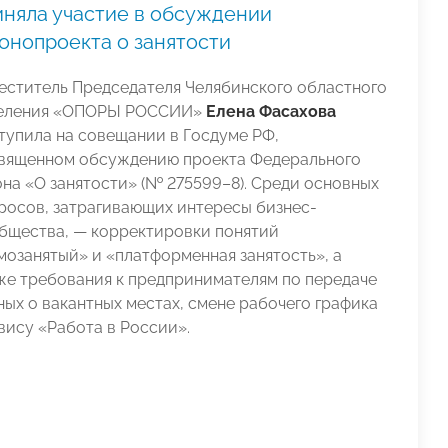
иняла участие в обсуждении
онопроекта о занятости
еститель Председателя Челябинского областного
еления «ОПОРЫ РОССИИ»
Елена Фасахова
тупила на совещании в Госдуме РФ,
вященном обсуждению проекта Федерального
она «О занятости» (№ 275599–8). Среди основных
росов, затрагивающих интересы бизнес-
бщества, — корректировки понятий
мозанятый» и «платформенная занятость», а
же требования к предпринимателям по передаче
ных о вакантных местах, смене рабочего графика
вису «Работа в России».