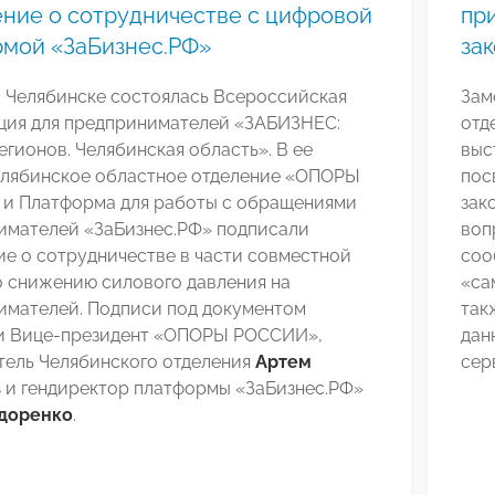
ние о сотрудничестве с цифровой
пр
рмой «ЗаБизнес.РФ»
зак
в Челябинске состоялась Всероссийская
Зам
ция для предпринимателей «ЗАБИЗНЕС:
отд
егионов. Челябинская область». В ее
выс
елябинское областное отделение «ОПОРЫ
пос
и Платформа для работы с обращениями
зак
имателей «ЗаБизнес.РФ» подписали
воп
е о сотрудничестве в части совместной
соо
о снижению силового давления на
«са
имателей. Подписи под документом
так
и Вице-президент «ОПОРЫ РОССИИ»,
дан
тель Челябинского отделения
Артем
сер
в
и гендиректор платформы «ЗаБизнес.РФ»
доренко
.