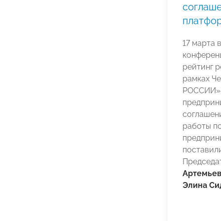
соглаше
платфо
17 марта 
конферен
рейтинг р
рамках Ч
РОССИИ» 
предприн
соглашени
работы п
предприн
поставил
Председа
Артемье
Элина Си