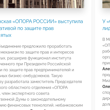
нская «ОПОРА РОССИИ» выступила
У 
ативой по защите прав
ли
нятых
В М
«ОП
бъединение предложило проработать
раб
механизм по защите прав и интересов
орг
тых, расширив функционал института
при
ченного при Президенте Российской
Але
и по защите прав предпринимателей и
пре
ьных бизнес-омбудсменов. Такую
Миа
ву разработала заместитель Председателя
Оле
кого областного отделения «ОПОРА
спо
 член экспертного совета
дир
твенной Думы о законодательному
дол
нию финансовых технологий, небанковским