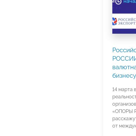
Россий
РОССИИ
валютна
бизнес
14 марта 
реальност
организо
«ОПОРЫ Р
расскажу
от междун