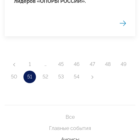
лидеров «ОПОРЫ РОССИИ».
1
…
45
46
47
48
49
50
51
52
53
54
Все
Главные события
Анонсы