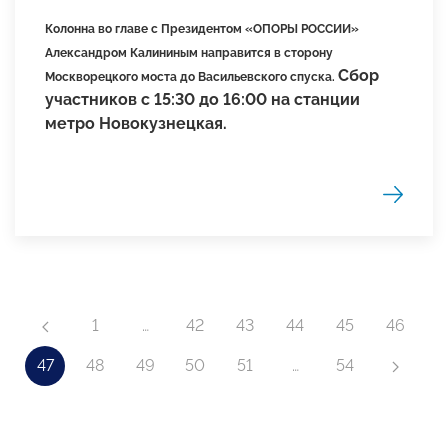
Колонна во главе с Президентом «ОПОРЫ РОССИИ»
Александром Калининым направится в сторону
Сбор
Москворецкого моста
до
Васильевского
спуска
.
участников с 15:30 до 16:00 на
станции
метро
Новокузнецкая
.
1
…
42
43
44
45
46
47
48
49
50
51
…
54