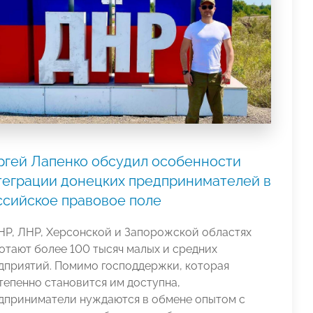
ргей Лапенко обсудил особенности
теграции донецких предпринимателей в
ссийское правовое поле
НР, ЛНР, Херсонской и Запорожской областях
отают более 100 тысяч малых и средних
дприятий. Помимо господдержки, которая
тепенно становится им доступна,
дприниматели нуждаются в обмене опытом с