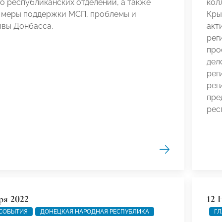
о республиканских отделений, а также
кол
 меры поддержки МСП, проблемы и
Кры
ивы Донбасса.
акт
рег
про
дел
рег
рег
пре
рес
ря 2022
12 
 СОБЫТИЯ
ДОНЕЦКАЯ НАРОДНАЯ РЕСПУБЛИКА
ГЛ