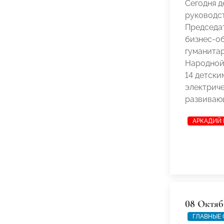
Сегодня 
руководс
Председат
бизнес-о
гуманита
Народной
14 детски
электриче
развивающ
АРКАДИЙ
08 Октяб
ГЛАВНЫЕ