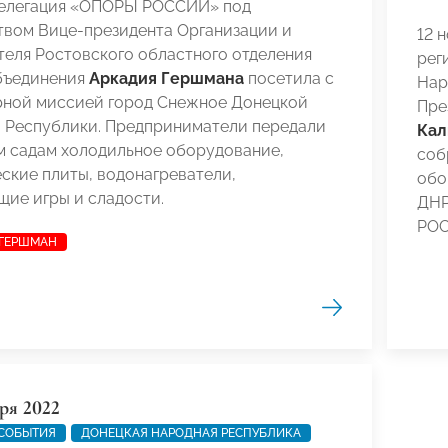
делегация «ОПОРЫ РОССИИ» под
твом Вице-президента Организации и
12 
еля Ростовского областного отделения
рег
бъединения
Аркадия Гершмана
посетила с
Нар
рной миссией город Снежное Донецкой
Пре
 Республики. Предприниматели передали
Кал
м садам холодильное оборудование,
соб
ские плиты, водонагреватели,
обо
ие игры и сладости.
ДНР
РОС
 ГЕРШМАН
ря 2022
 СОБЫТИЯ
ДОНЕЦКАЯ НАРОДНАЯ РЕСПУБЛИКА