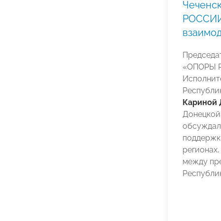
Чеченс
РОССИИ
взаимо
Председат
«ОПОРЫ 
Исполнит
Республи
Кариной
Донецкой
обсуждал
поддержк
регионах,
между пр
Республик