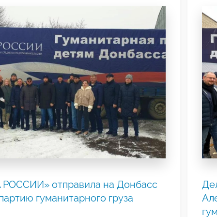
 РОССИИ» отправила на Донбасс
Де
партию гуманитарного груза
Ал
гу