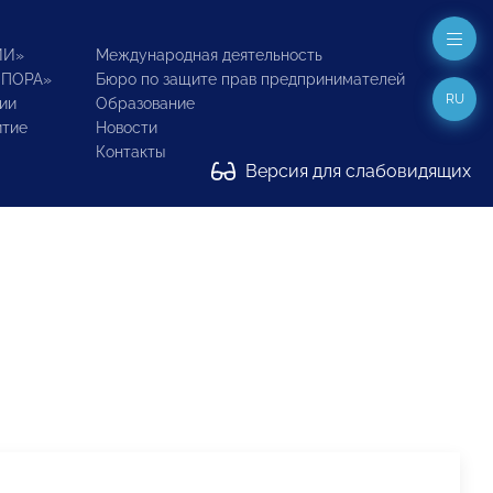
ИИ»
Международная деятельность
ОПОРА»
Бюро по защите прав предпринимателей
RU
ии
Образование
итие
Новости
Контакты
Версия для слабовидящих