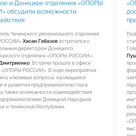
кое и Донецкое отделения «ОПОРЫ
«О
» обсудили возможности
дос
действия
пр
ель Чеченского регионального отделения
Раз
РОССИИ»
Хасан Габазов
встретился с
ста
ельным директором Донецкого
Гла
канского отделения «ОПОРЫ РОССИИ»
Пу
 Дмитриенко
. Встреча прошла в офисе
про
 «ОПОРЫ РОССИИ». В ходе мероприятия
фор
ись ключевые вопросы, касающиеся
зав
и и развития предпринимательства в
пар
 а также возможности взаимодействия
орг
едпринимателями Донецкой Народной
инс
и и Чеченской Республики.
биз
рег
«О
выс
рес