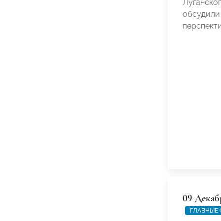
Луганског
обсудили
перспект
09 Декаб
ГЛАВНЫЕ