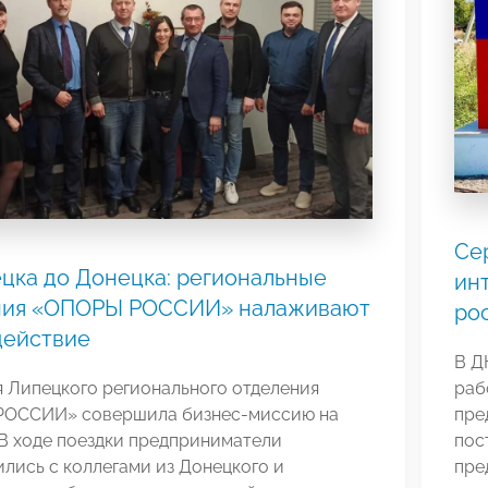
Се
цка до Донецка: региональные
ин
ния «ОПОРЫ РОССИИ» налаживают
ро
действие
В Д
 Липецкого регионального отделения
раб
ОССИИ» совершила бизнес-миссию на
пре
В ходе поездки предприниматели
пос
лись с коллегами из Донецкого и
пре