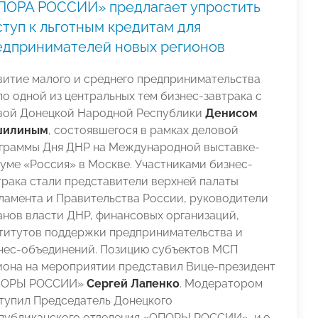
ПОРА РОССИИ» предлагает упростить
туп к льготным кредитам для
едпринимателей новых регионов
витие малого и среднего предпринимательства
ло одной из центральных тем бизнес-завтрака с
вой Донецкой Народной Республики
Денисом
шилиным
, состоявшегося в рамках деловой
граммы Дня ДНР на Международной выставке-
уме «Россия» в Москве. Участниками бизнес-
трака стали представители верхней палаты
ламента и Правительства России, руководители
анов власти ДНР, финансовых организаций,
титутов поддержки предпринимательства и
нес-объединений. Позицию субъектов МСП
иона на мероприятии представил Вице-президент
ПОРЫ РОССИИ»
Сергей Лапенко
. Модератором
тупил Председатель Донецкого
публиканского отделения «ОПОРЫ РОССИИ», и.о.