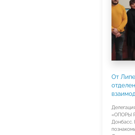
От Липе
отделе
взаимо
Делегация
«ОПОРЫ Р
Донбасс. 
познакоми