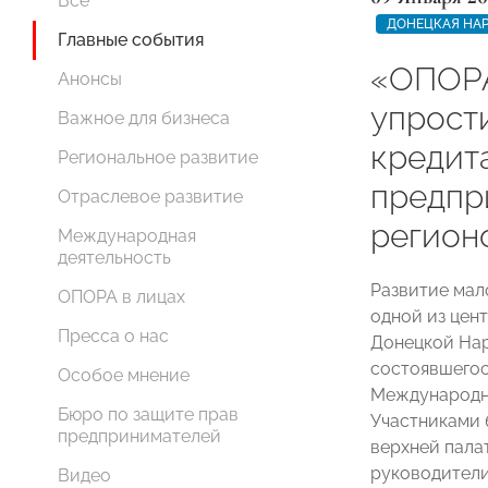
Все
ДОНЕЦКАЯ НА
Главные события
«ОПОРА
Анонсы
упрости
Важное для бизнеса
кредит
Региональное развитие
предпр
Отраслевое развитие
регион
Международная
деятельность
Развитие мал
ОПОРА в лицах
одной из цен
Пресса о нас
Донецкой На
состоявшегос
Особое мнение
Международно
Бюро по защите прав
Участниками 
предпринимателей
верхней пала
руководители
Видео