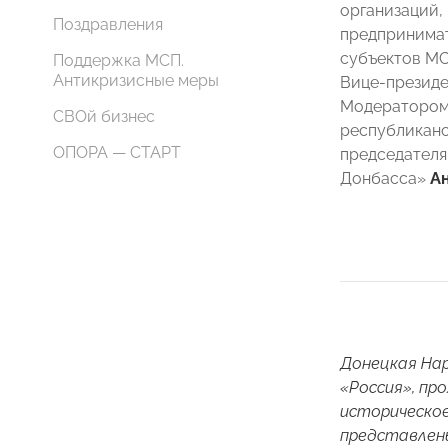
организаций,
Поздравления
предпринимат
субъектов МС
Поддержка МСП.
Антикризисные меры
Вице-презид
Модератором
СВОй бизнес
республиканс
ОПОРА — СТАРТ
председателя
Донбасса»
А
Донецкая На
«Россия», пр
историческое
представлены