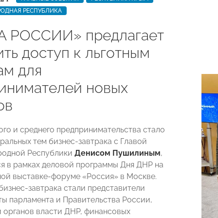
РОДНАЯ РЕСПУБЛИКА
 РОССИИ» предлагает
ть доступ к льготным
ам для
инимателей новых
ов
ого и среднего предпринимательства стало
тральных тем бизнес-завтрака с Главой
родной Республики
Денисом Пушилиным
,
я в рамках деловой программы Дня ДНР на
й выставке-форуме «Россия» в Москве.
бизнес-завтрака стали представители
ты парламента и Правительства России,
 органов власти ДНР, финансовых