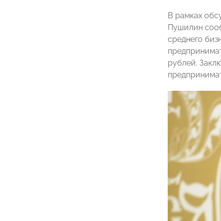
В рамках обс
Пушилин сооб
среднего бизн
предпринимат
рублей. Закл
предпринимат