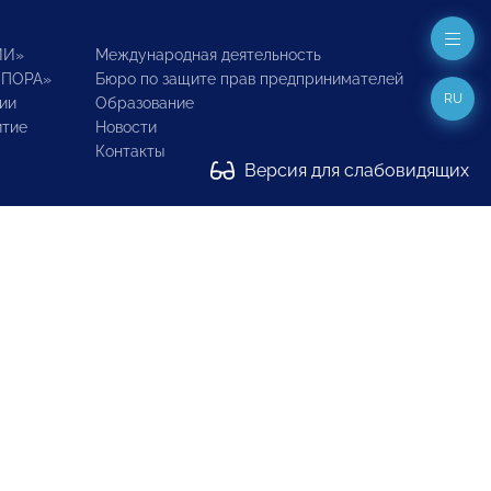
ИИ»
Международная деятельность
ОПОРА»
Бюро по защите прав предпринимателей
RU
ии
Образование
итие
Новости
Контакты
Версия для слабовидящих