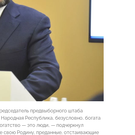
председатель предвыборного штаба
я Народная Республика, безусловно, богата
огатство — это люди, — подчеркнул
е свою Родину, преданные, отстаивающие