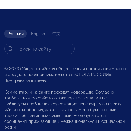
Русский
English
中文
© 2023 Общероссийская общественная организация малого
и среднего предпринимательства «ОПОРА РОССИИ».
Все права защищены.
Комментарии на сайте проходят модерацию. Согласно
требованиям российского законодательства, мы не
публикуем сообщения, содержащие нецензурную лексику
и/или оскорбления, даже в случае замены букв точками,
тире и любыми иными символами. Не допускаются
сообщения, призывающие к межнациональной и социальной
розни.