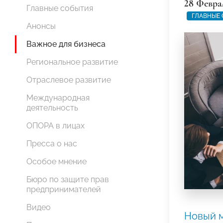
28 Февра
Главные события
ГЛАВНЫЕ
Анонсы
Важное для бизнеса
Региональное развитие
Отраслевое развитие
Международная
деятельность
ОПОРА в лицах
Пресса о нас
Особое мнение
Бюро по защите прав
предпринимателей
Видео
Новый м