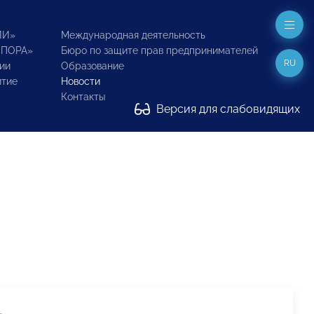
ИИ»
Международная деятельность
ОПОРА»
Бюро по защите прав предпринимателей
RU
ии
Образование
итие
Новости
Контакты
Версия для слабовидящих