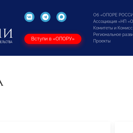
Об «ОПОРЕ РОСС
Ассоциация «НП «
Комитеты и Комисс
Региональное разв
Вступи в «ОПОРУ»
Проекты
А