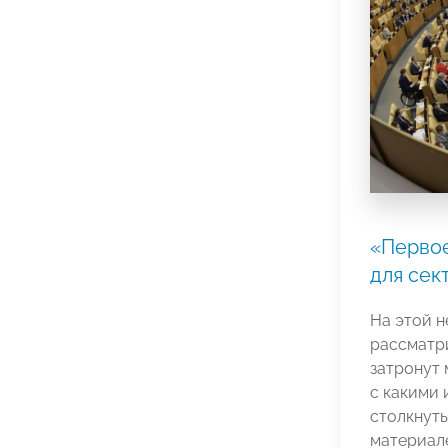
«Первое
для сек
На этой н
рассматри
затронут 
с какими 
столкнут
материал