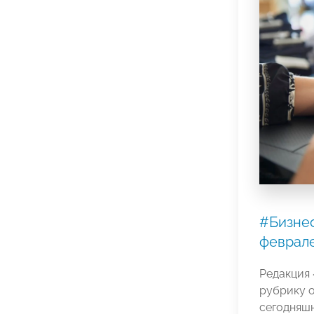
#Бизнес
феврал
Редакция
рубрику о
сегодняш