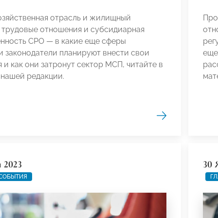
озяйственная отрасль и жилищный
Про
, трудовые отношения и субсидиарная
отн
нность СРО — в какие еще сферы
рег
и законодатели планируют внести свои
еще
 и как они затронут сектор МСП, читайте в
рас
 нашей редакции.
мат
я 2023
30 
 СОБЫТИЯ
ГЛ