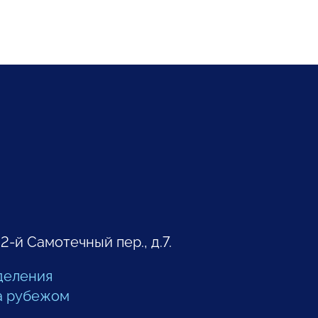
 2-й Самотечный пер., д.7.
деления
а рубежом