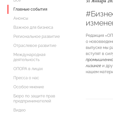
31 Января 20
Все
Главные события
#Бизне
Анонсы
измене
Важное для бизнеса
Редакция «О
Региональное развитие
о нововведен
Отраслевое развитие
выпуске мы р
вступят в си
Международная
промышленн
деятельность
лизинге
и дру
ОПОРА в лицах
нашем матери
Пресса о нас
Особое мнение
Бюро по защите прав
предпринимателей
Видео