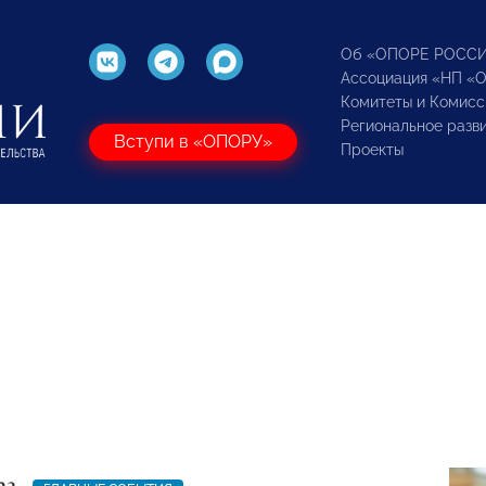
Об «ОПОРЕ РОСС
Ассоциация «НП «
Комитеты и Комисс
Региональное разв
Вступи в «ОПОРУ»
Проекты