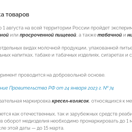
а товаров
по 1 августа на всей территории России пройдет экспер
ной
или
просроченной пищевой
, а также
табачной
и
н
 отдельных видах молочной продукции, упакованной питье
ных напитках, табаке и табачных изделиях, сигаретах и с
римент проводится на добровольной основе.
ие Правительства РФ от 24 января 2023 г. № 74
зательная маркировка
кресел-колясок
, относящихся к м
нется как отечественных, так и зарубежных средств реаб
в оборот медизделия необходимо промаркировать до 1 ма
ле этой даты — до 15 марта.