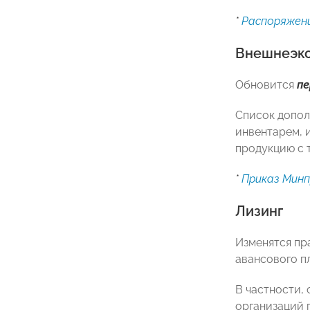
*
Распоряжени
Внешнеэко
Обновится
пе
Список допол
инвентарем, 
продукцию с т
*
Приказ Минп
Лизинг
Изменятся пр
авансового п
В частности,
организаций 