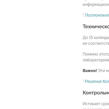
информацион
*
Постановлен
Техническ
До 15 календ
ее соответст
Помимо этого
лабораторией
Важно!
Эти н
*
Решение Кол
Контрольн
Истекает срок