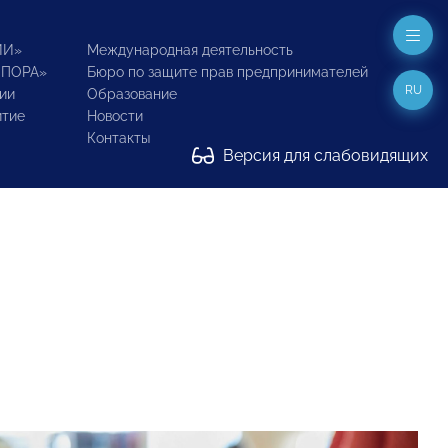
ИИ»
Международная деятельность
ОПОРА»
Бюро по защите прав предпринимателей
RU
ии
Образование
итие
Новости
Контакты
Версия для слабовидящих