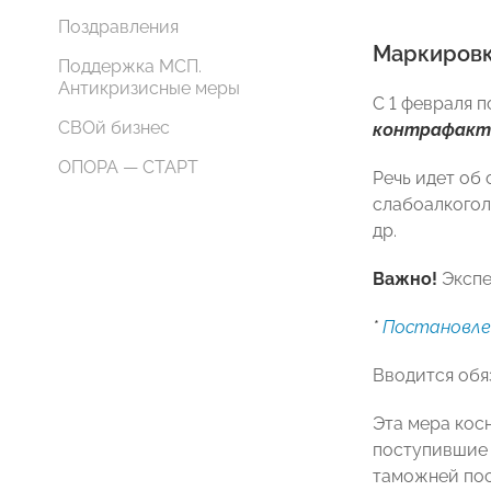
Поздравления
Маркировк
Поддержка МСП.
Антикризисные меры
С 1 февраля 
СВОй бизнес
контрафакт
ОПОРА — СТАРТ
Речь идет об
слабоалкоголь
др.
Важно!
Экспе
*
Постановлен
Вводится обя
Эта мера кос
поступившие 
таможней пос