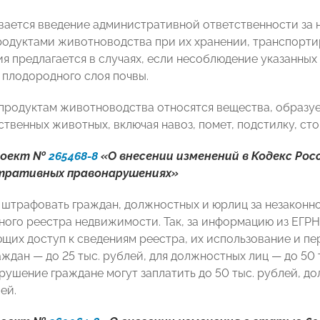
ается введение административной ответственности за
одуктами животноводства при их хранении, транспортир
ия предлагается в случаях, если несоблюдение указанных
плодородного слоя почвы.
 продуктам животноводства относятся вещества, образ
твенных животных, включая навоз, помет, подстилку, сто
роект №
265468-8
«О внесении изменений в Кодекс Рос
тративных правонарушениях»
 штрафовать граждан, должностных и юрлиц за незаконн
ного реестра недвижимости. Так, за информацию из ЕГРН
щих доступ к сведениям реестра, их использование и п
ждан — до 25 тыс. рублей, для должностных лиц — до 50 тыс
рушение граждане могут заплатить до 50 тыс. рублей, до
ей.