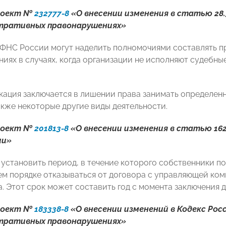
роект №
232777-8
«О внесении изменения в статью 28.
тративных правонарушениях»
ФНС России могут наделить полномочиями составлять 
иях в случаях, когда организации не исполняют судебн
кация заключается в лишении права занимать определен
акже некоторые другие виды деятельности.
роект №
201813-8
«О внесении изменения в статью 16
ии»
 установить период, в течение которого собственники п
м порядке отказываться от договора с управляющей ко
. Этот срок может составить год с момента заключения 
роект №
183338-8
«О внесении изменений в Кодекс Рос
тративных правонарушениях»