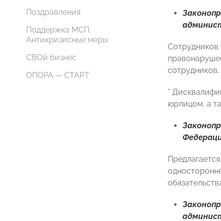
Поздравления
Законоп
админис
Поддержка МСП.
Антикризисные меры
Сотрудников 
СВОй бизнес
правонарушен
сотрудников.
ОПОРА — СТАРТ
* Дисквалифи
юрлицом, а т
Законоп
Федерац
Предлагается
односторонне
обязательства
Законоп
админис