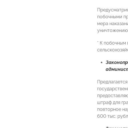
Предусматрив
побочными пр
мера наказан
уничтожению 
* К побочным
сельскохозяйс
Законоп
админис
Предлагается
государствен
предоставляю
штраф для гра
повторное на
600 тыс. рубл