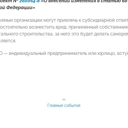
роект №
260064-8
«О внесении изменения в статью 6
ой Федерации»
емые организации могут привлечь к субсидиарной ответс
остоятельно возместить вред, причиненный собственни
тального строительства, за него это будет делать самор
ляется.
РО — индивидуальный предприниматель или юрлицо, вст
Главные события