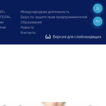
ИИ»
Международная деятельность
ОПОРА»
Бюро по защите прав предпринимателей
RU
ии
Образование
итие
Новости
Контакты
Версия для слабовидящих