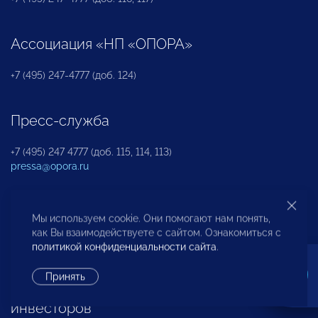
Ассоциация «НП «ОПОРА»
+7 (495) 247-4777 (доб. 124)
Пресс-служба
+7 (495) 247 4777 (доб. 115, 114, 113)
pressa@opora.ru
Международный отдел «ОПОРЫ РОССИИ»
Мы используем cookie. Они помогают нам понять,
как Вы взаимодействуете с сайтом. Ознакомиться с
+7 (495) 247-4777 (доб. 126)
политикой конфиденциальности сайта
.
Принять
Бюро по защите прав предпринимателей и
инвесторов