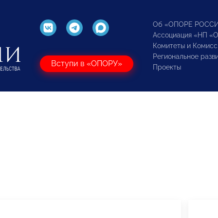
Об «ОПОРЕ РОСС
Ассоциация «НП «
Комитеты и Комисс
Региональное разв
Вступи в «ОПОРУ»
Проекты