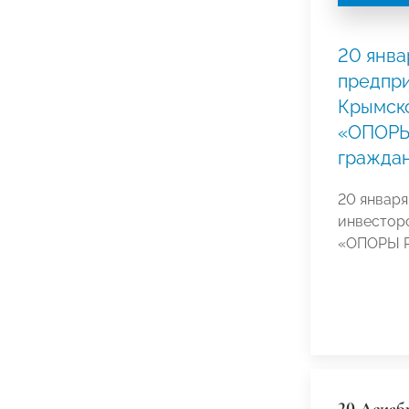
20 янва
предпр
Крымско
«ОПОРЫ
гражда
20 января
инвестор
«ОПОРЫ Р
20 Декаб