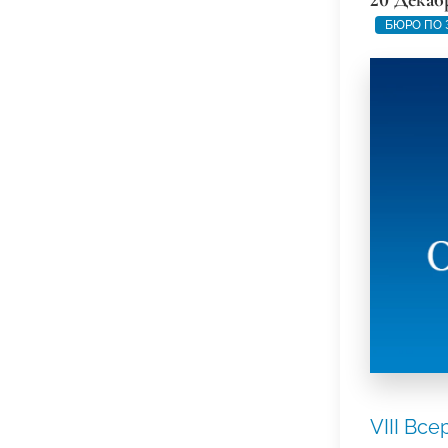
БЮРО ПО 
VIII Вс