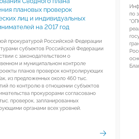
ования Сводного плана
Инф
ния плановых проверок
по 
ских лиц и индивидуальных
"ОП
нимателей на 2017 год
реа
гос
ной прокуратурой Российской Федерации
гра
атурами субъектов Российской Федерации
Рос
ствии с законодательством о
осн
твенном и муниципальном контроле
Бла
проекты планов проверок контролирующих
Так, из предложенных около 460 тыс.
тий по контролю в отношении субъектов
имательства прокурорами согласовано
тыс. проверок, запланированных
рующими органами всех уровней.