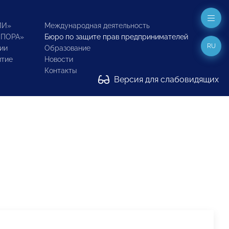
ИИ»
Международная деятельность
ОПОРА»
Бюро по защите прав предпринимателей
RU
ии
Образование
итие
Новости
Контакты
Версия для слабовидящих