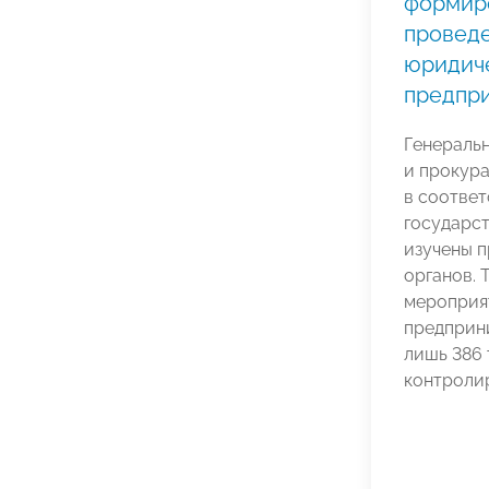
формир
проведе
юридиче
предпри
Генераль
и прокур
в соответ
государс
изучены 
органов. 
мероприя
предприн
лишь 386 
контроли