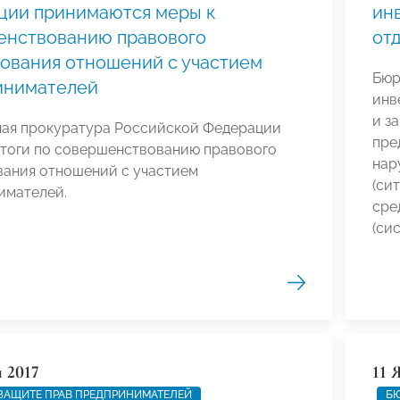
ции принимаются меры к
ин
енствованию правового
от
ования отношений с участием
Бюр
инимателей
инв
и з
ная прокуратура Российской Федерации
пре
итоги по совершенствованию правового
нар
вания отношений с участием
(си
имателей.
сре
(си
я 2017
11 
ЗАЩИТЕ ПРАВ ПРЕДПРИНИМАТЕЛЕЙ
БЮ