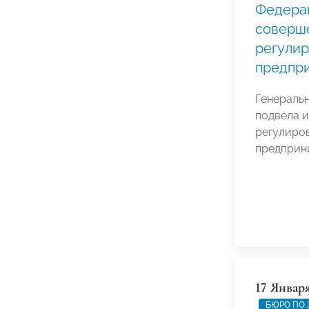
Федера
соверш
регулир
предпр
Генераль
подвела 
регулиро
предприн
17 Январ
БЮРО ПО 