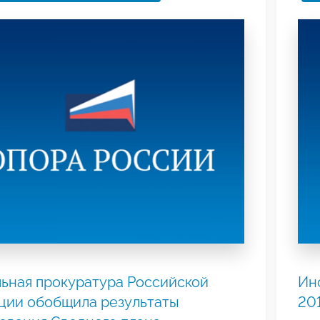
ьная прокуратура Российской
Ин
ции обобщила результаты
20