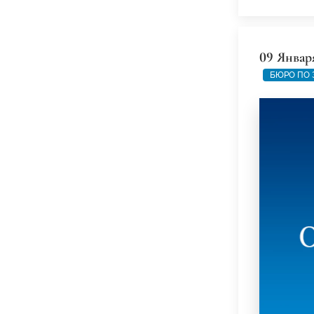
09 Январ
БЮРО ПО 