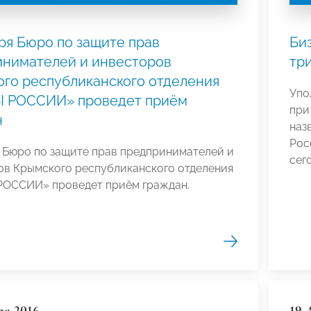
ря Бюро по защите прав
Би
инимателей и инвесторов
тр
го республиканского отделения
Упо
 РОССИИ» проведет приём
при
н
наз
Рос
 Бюро по защите прав предпринимателей и
сег
ов Крымского республиканского отделения
ОССИИ» проведет приём граждан.
ря 2016
19 