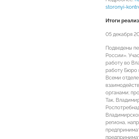
storonyi-kont
Итоги реализ
05 декабря 2
Подведены пе
России». Уча
работу во В
работу Бюро 
Всеми отделе
взаимодейств
органами; пр
Так, Владими
Роспотребнад
Владимирской
региона, нап
предпринимат
предпринимат