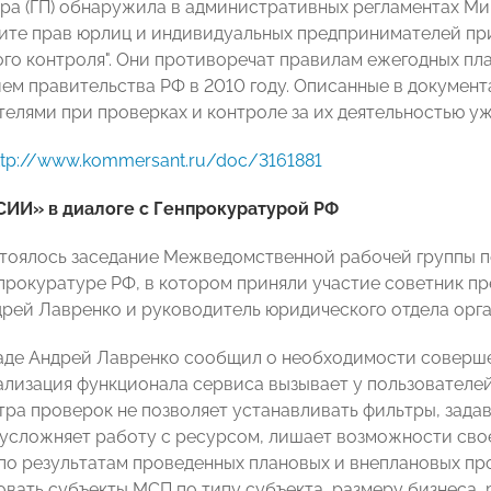
ра (ГП) обнаружила в административных регламентах Ми
щите прав юрлиц и индивидуальных предпринимателей пр
го контроля". Они противоречат правилам ежегодных пл
ем правительства РФ в 2010 году. Описанные в докумен
елями при проверках и контроле за их деятельностью уж
ttp://www.kommersant.ru/doc/3161881
ИИ» в диалоге с Генпрокуратурой РФ
стоялось заседание Межведомственной рабочей группы 
прокуратуре РФ, в котором приняли участие советник 
рей Лавренко и руководитель юридического отдела орг
аде Андрей Лавренко сообщил о необходимости соверше
ализация функционала сервиса вызывает у пользователе
тра проверок не позволяет устанавливать фильтры, зада
усложняет работу с ресурсом, лишает возможности сво
о результатам проведенных плановых и внеплановых пр
вать субъекты МСП по типу субъекта, размеру бизнеса, р