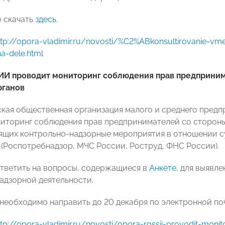
 скачать
здесь
.
ttp://opora-vladimir.ru/novosti/%C2%ABkonsultirovanie-vm
na-dele.html
И проводит мониторинг соблюдения прав предприним
рганов
ая общественная организация малого и среднего пре
иторинг соблюдения прав предпринимателей со стороны
ящих контрольно-надзорные мероприятия в отношении 
 (Роспотребнадзор, МЧС России, Роструд, ФНС России).
тветить на вопросы, содержащиеся в
Анкете
, для выявл
адзорной деятельности.
еобходимо направить до 20 декабря по электронной по
ttp://opora-vladimir.ru/novosti/opora-rossii-provodit-moni