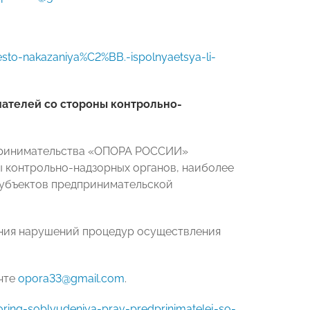
esto-nakazaniya%C2%BB.-ispolnyaetsya-li-
ателей со стороны контрольно-
дпринимательства «ОПОРА РОССИИ»
 контрольно-надзорных органов, наиболее
субъектов предпринимательской
ения нарушений процедур осуществления
чте
opora33@gmail.com
.
toring-soblyudeniya-prav-predprinimatelej-so-