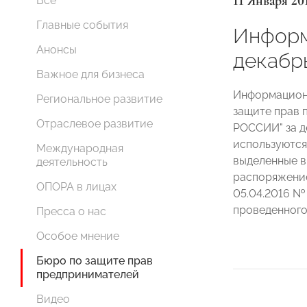
11 Января 20
Все
Главные события
Информ
Анонсы
декабр
Важное для бизнеса
Информационн
Региональное развитие
защите прав 
Отраслевое развитие
РОССИИ" за д
используются
Международная
выделенные в
деятельность
распоряжени
ОПОРА в лицах
05.04.2016 №
проведенног
Пресса о нас
Особое мнение
Бюро по защите прав
предпринимателей
Видео