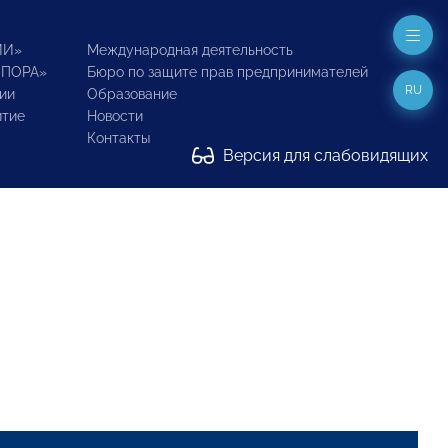
ИИ»
Международная деятельность
ОПОРА»
Бюро по защите прав предпринимателей
RU
ии
Образование
итие
Новости
Контакты
Версия для слабовидящих