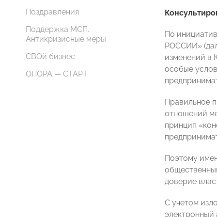
Поздравления
Консультиров
Поддержка МСП.
По инициатив
Антикризисные меры
РОССИИ» (дал
СВОй бизнес
изменений в 
особые услов
ОПОРА — СТАРТ
предпринимат
Правильное п
отношений ме
принцип «кон
предпринимат
Поэтому имен
общественный
доверие влас
С учетом изло
электронный