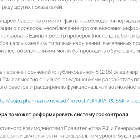
 ряду других показателей.
Андрей Лавренко отметил факты несоблюдения порядка в
ации о проверке, несоблюдение сроков внесения инфо
спользовать Единый реестр проверок (после доработки 
бращаясь к анализу типичных нарушений, выявленных п
бизнес-объединениями могли бы проводить обучающие 
 в перечне поручений (опубликованном 5.12.16) Владимир
 РФ: совместно с бизнес-объединениями разработать п
ого реестра и расширению функциональных возможносте
ttp://sojuzpharma.ru/newsid/novosti/OPORA-ROSSII-v-dia
ура поможет реформировать систему госконтроля
ктивного взаимодействия Правительства РФ и Генераль
адзорной деятельности на федеральном уровне будет ра