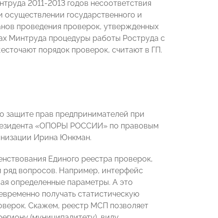
нтруда 2011-2013 годов несоответствия
и осуществлении государственного и
анов проведения проверок, утвержденных
тах Минтруда процедуры работы Роструда с
есточают порядок проверок, считают в ГП.
по защите прав предпринимателей при
президента «ОПОРЫ РОССИИ» по правовым
анизации Ирина Юнкман.
нствования Единого реестра проверок,
й ряд вопросов. Например, интерфейс
вая определенные параметры. А это
евременно получать статистическую
оверок. Скажем, реестр МСП позволяет
егиону (муниципалитету), виду