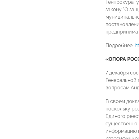
Генпрокурату
закону "О за
муниципально
постановлени
предпринимат
Подробнее:
h
«ОПОРА РОСС
7 декабря со
Генеральной 
вопросам Анд
В своем докл
поскольку ре
Единого реес
существенно 
информацию п
классифициро