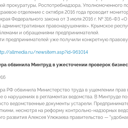
ей прокуратуры, Роспотребнадзора, Уполномоченного п
раевое отделение с октября 2016 года проводит монито
края Федерального закона от 3 июля 2016 г. № 316-ФЗ «
 административных правонарушениях». Крымское респу
блемами и обращениями предпринимателей.
ти предпринимателей уже получили конкретную правовую
ttp://allmedia.ru/newsitem.asp?id=961014
ура обвинила Минтруд в ужесточении проверок бизнес
016
ра РФ обвинила Министерство труда в ущемлении прав 
е о нарушениях в регламентах ведомства. В Минтруде поя
осто ведомственные документы устарели. Предпринимате
ткими, несмотря на реформу контрольно-надзорных ведо
го развития Алексея Улюкаева правительство — "удобная 