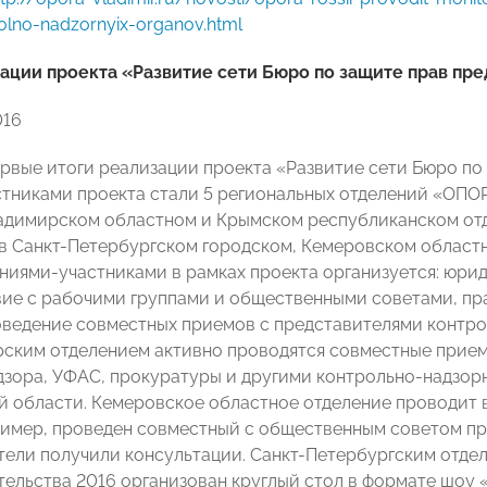
rolno-nadzornyix-organov.html
ации проекта «Развитие сети Бюро по защите прав п
016
рвые итоги реализации проекта «Развитие сети Бюро по
стниками проекта стали 5 региональных отделений «ОП
ладимирском областном и Крымском республиканском о
в Санкт-Петербургском городском, Кемеровском област
ниями-участниками в рамках проекта организуется: юри
ие с рабочими группами и общественными советами, п
оведение совместных приемов с представителями контро
рским отделением активно проводятся совместные прием
зора, УФАС, прокуратуры и другими контрольно-надзо
 области. Кемеровское областное отделение проводит 
ример, проведен совместный с общественным советом при
ели получили консультации. Санкт-Петербургским отде
ельства 2016 организован круглый стол в формате шоу 