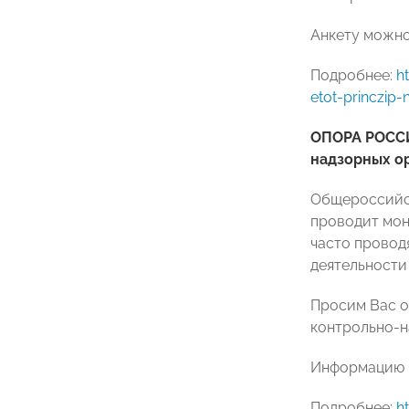
Анкету можно
Подробнее:
h
etot-princzip-
ОПОРА РОССИ
надзорных о
Общероссийск
проводит мон
часто провод
деятельности
Просим Вас о
контрольно-н
Информацию н
Подробнее:
h