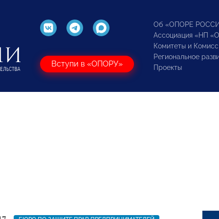
Об «ОПОРЕ РОСС
Ассоциация «НП «
Комитеты и Комисс
Региональное разв
Вступи в «ОПОРУ»
Проекты