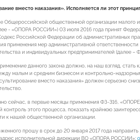
ание вместо наказания». Исполняется ли этот принци
е Общероссийской общественной организации малого и
ее - «ОПОРА РОССИИ») 03 июля 2016 года принят Федер
Кодекс Российской Федерации об административных п
ия применения мер административной ответственности 
ельства и индивидуальных предпринимателей (далее – ФЗ
рименение данного закона должно, на наш взгляд, стать
жду малым и средним бизнесом и контрольно-надзорным
сультирование вместо наказания» должен серьезно сниз
ельство.
но сейчас, в первые месяцы применения ФЗ-316, «ОПОР
 контроль этого процесса, показать крайнюю заинтересо
ти к нашей общественной организации.
женного прошу в срок до 20 января 2017 года направить 
 адрес исполнительной дирекции ВО «ОПОРА РОССИИ»: