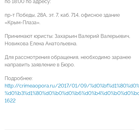
по 18:00 по адресу:
пр-т Победы, 28А, эт. 7, каб. 714, офисное здание
«Крым-Плаза».
Принимают юристы: Захарьин Валерий Валерьевич,
Новикова Елена Анатольевна.
Для рассмотрения обращения, необходимо заранее
направить заявление в Бюро.
Подробнее:
http://crimeaopora.ru/2017/01/09/%d0%bf%d1%80%d
%d0%b3%d1%80%d0%b0%d0%b6%d0%b4%d0%b0%d0%bd
1622