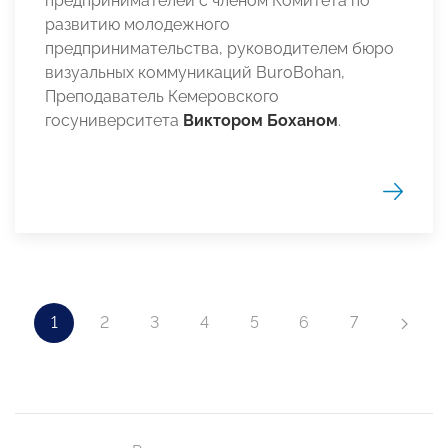
предпринимателей с членом Комитета по
развитию молодежного
предпринимательства, руководителем бюро
визуальных коммуникаций BuroBohan,
Преподаватель Кемеровского
госуниверситета
Виктором Боханом
.
1
2
3
4
5
6
7