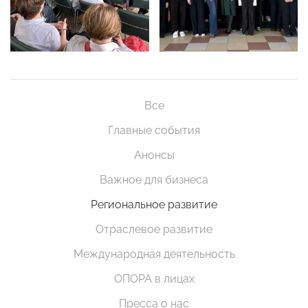
Все
Главные события
Анонсы
Важное для бизнеса
Региональное развитие
Отраслевое развитие
Международная деятельность
ОПОРА в лицах
Пресса о нас