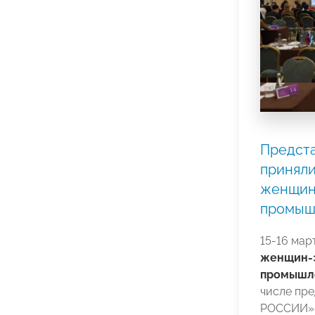
Предст
приняли
женщин
промыш
15-16 мар
женщин-э
промышл
числе пр
РОССИИ» 