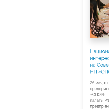
Национа
интере
на Сов
НП «ОП
25 мая, в
предприн
«ОПОРЫ Р
палаты Р
предприн