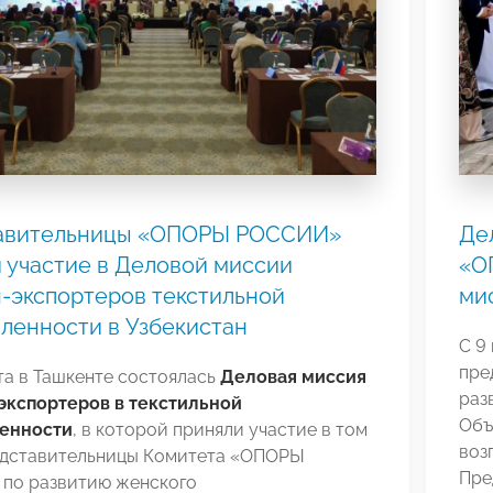
авительницы «ОПОРЫ РОССИИ»
Де
 участие в Деловой миссии
«О
-экспортеров текстильной
ми
ленности в Узбекистан
С 9
пре
та в Ташкенте состоялась
Деловая миссия
раз
кспортеров в текстильной
Объ
енности
, в которой приняли участие в том
воз
едставительницы Комитета «ОПОРЫ
Пре
по развитию женского