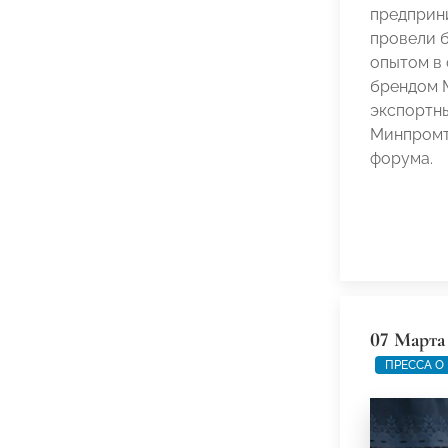
предприн
провели б
опытом в 
брендом M
экспортны
Минпромт
форума.
07 Марта
ПРЕССА О