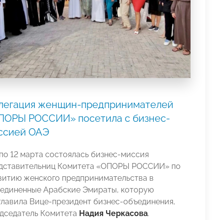
легация женщин-предпринимателей
ПОРЫ РОССИИ» посетила с бизнес-
ссией ОАЭ
 по 12 марта состоялась бизнес-миссия
дставительниц Комитета «ОПОРЫ РОССИИ» по
витию женского предпринимательства в
единенные Арабские Эмираты, которую
главила Вице-президент бизнес-объединения,
дседатель Комитета
Надия Черкасова
.