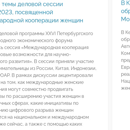
В 
 темы деловой сессии
об
023, посвященной
Мо
ародной кооперации женщин
В К
 деловой программы XXVI Петербургского
обр
одного экономического форума
Авт
сь сессия «Международная кооперация
Ком
новые возможности для научно-
пре
ого развития». В сессии приняли участие
Евр
мательницы из России, Китая, Индонезии,
реа
ЮАР. В рамках дискуссии акцентировали
Нац
 на том, как международные женские
жен
ния могут совместно продвигать
вы по расширению участия женщин в
чных сферах, какие инициативы по
нию цифрового разрыва женщин
тся на национальном и международном
же сейчас, а также с помощью каких