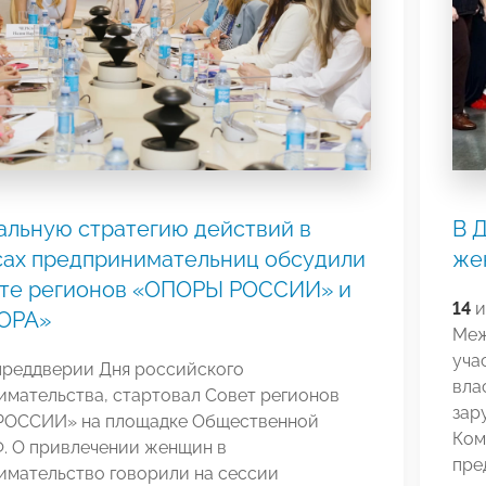
льную стратегию действий в
В 
сах предпринимательниц обсудили
же
ете регионов «ОПОРЫ РОССИИ» и
14
и
ОРА»
Меж
уча
 преддверии Дня российского
вла
имательства, стартовал Совет регионов
зар
ОССИИ» на площадке Общественной
Ком
Ф. О привлечении женщин в
пре
имательство говорили на сессии