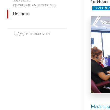
женского
16 Июня 
предпринимательства
ГЛАВНЫЕ
Новости
Другие комитеты
Маленьк