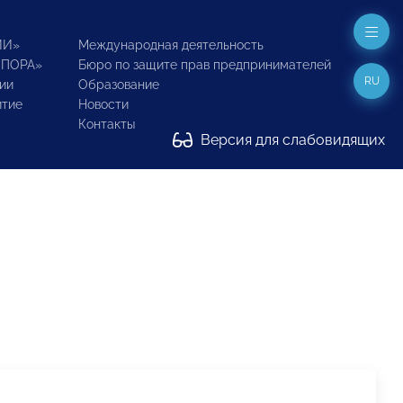
ИИ»
Международная деятельность
ОПОРА»
Бюро по защите прав предпринимателей
RU
ии
Образование
итие
Новости
Контакты
Версия для слабовидящих