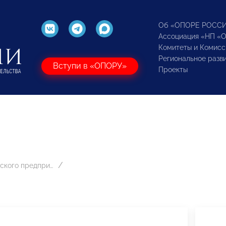
Об «ОПОРЕ РОСС
Ассоциация «НП «
Комитеты и Комисс
Региональное разв
Вступи в «ОПОРУ»
Проекты
Развитию женского предпринимательства