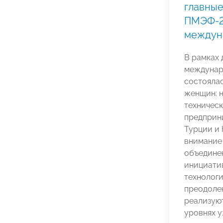
главные
ПМЭФ-2
междун
В рамках
междунар
состояла
женщин: 
техническ
предприни
Турции и 
внимание
объедине
инициати
технологи
преодоле
реализую
уровнях у