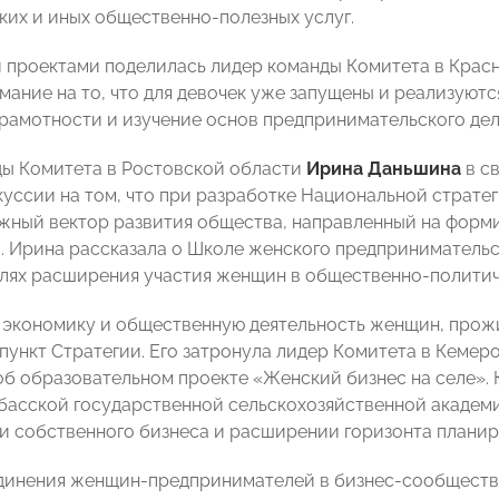
ких и иных общественно-полезных услуг.
 проектами поделилась лидер команды Комитета в Крас
мание на то, что для девочек уже запущены и реализуют
рамотности и изучение основ предпринимательского дел
ы Комитета в Ростовской области
Ирина Даньшина
в с
куссии на том, что при разработке Национальной страте
жный вектор развития общества, направленный на форми
. Ирина рассказала о Школе женского предпринимательс
елях расширения участия женщин в общественно-политич
 экономику и общественную деятельность женщин, прож
пункт Стратегии. Его затронула лидер Комитета в Кеме
об образовательном проекте «Женский бизнес на селе». 
басской государственной сельскохозяйственной академи
ии собственного бизнеса и расширении горизонта планир
динения женщин-предпринимателей в бизнес-сообществ