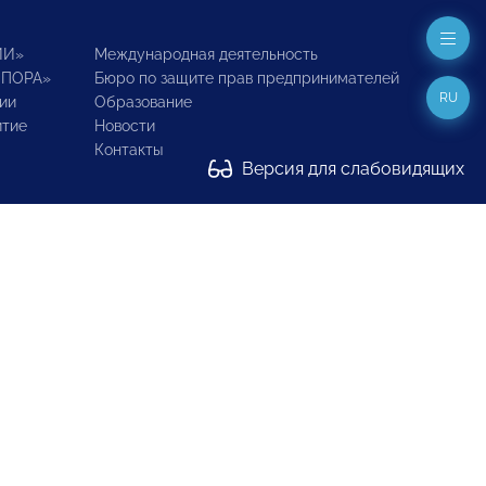
ИИ»
Международная деятельность
ОПОРА»
Бюро по защите прав предпринимателей
RU
ии
Образование
итие
Новости
Контакты
Версия для слабовидящих