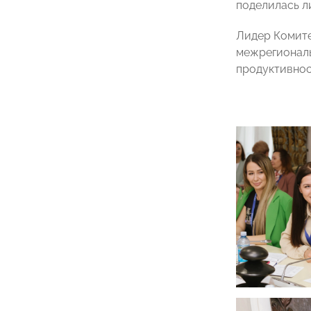
поделилась л
Лидер Комит
межрегиональ
продуктивнос