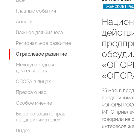
Все
ЖЕНСКОЕ ПРЕ
Главные события
Национ
Анонсы
действ
Важное для бизнеса
предпр
Региональное развитие
обсуди
Отраслевое развитие
«ОПОР
Международная
деятельность
«ОПОР
ОПОРА в лицах
25 мая, в пр
Пресса о нас
предпринимат
Особое мнение
«ОПОРЫ РОСС
РФ. О привле
Бюро по защите прав
говорили на 
предпринимателей
интересов ж
Видео