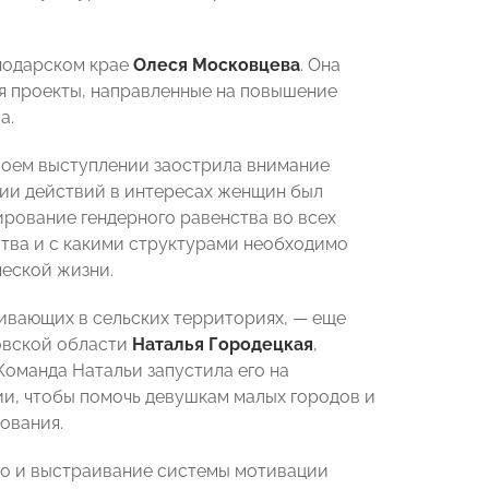
нодарском крае
Олеся Московцева
. Она
ся проекты, направленные на повышение
а.
воем выступлении заострила внимание
гии действий в интересах женщин был
рование гендерного равенства во всех
тва и с какими структурами необходимо
еской жизни.
ивающих в сельских территориях, — еще
ровской области
Наталья Городецкая
,
Команда Натальи запустила его на
и, чтобы помочь девушкам малых городов и
ования.
о и выстраивание системы мотивации