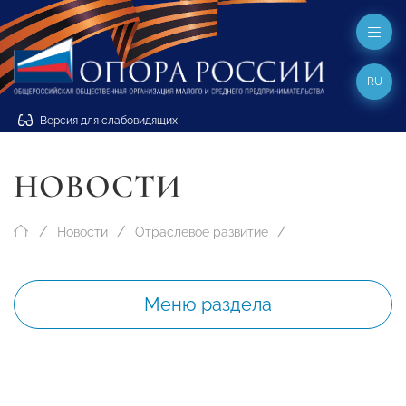
RU
Версия для слабовидящих
НОВОСТИ
Новости
Отраслевое развитие
Меню раздела