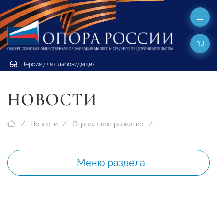
RU
Версия для слабовидящих
НОВОСТИ
Новости
Отраслевое развитие
Меню раздела