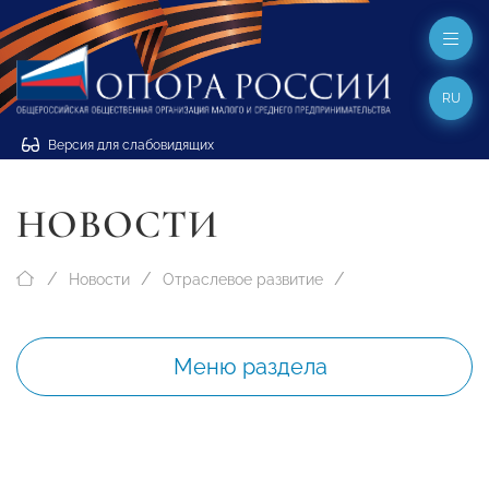
RU
Версия для слабовидящих
НОВОСТИ
Новости
Отраслевое развитие
Меню раздела