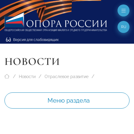
RU
Версия для слабовидящих
НОВОСТИ
Новости
Отраслевое развитие
Меню раздела