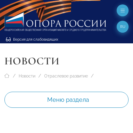
RU
Версия для слабовидящих
НОВОСТИ
Новости
Отраслевое развитие
Меню раздела