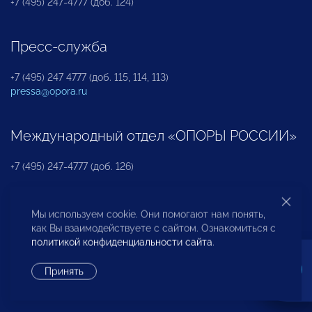
+7 (495) 247-4777 (доб. 124)
Пресс-служба
+7 (495) 247 4777 (доб. 115, 114, 113)
pressa@opora.ru
Международный отдел «ОПОРЫ РОССИИ»
+7 (495) 247-4777 (доб. 126)
Бюро по защите прав предпринимателей и
Мы используем cookie. Они помогают нам понять,
инвесторов
как Вы взаимодействуете с сайтом. Ознакомиться с
политикой конфиденциальности сайта
.
+7 (495) 247-4777 (доб. 122)
Принять