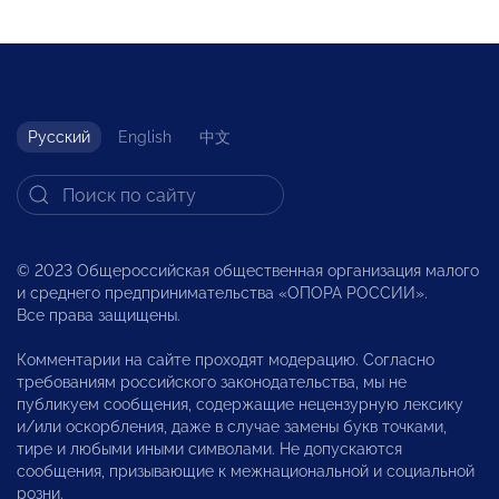
Русский
English
中文
© 2023 Общероссийская общественная организация малого
и среднего предпринимательства «ОПОРА РОССИИ».
Все права защищены.
Комментарии на сайте проходят модерацию. Согласно
требованиям российского законодательства, мы не
публикуем сообщения, содержащие нецензурную лексику
и/или оскорбления, даже в случае замены букв точками,
тире и любыми иными символами. Не допускаются
сообщения, призывающие к межнациональной и социальной
розни.