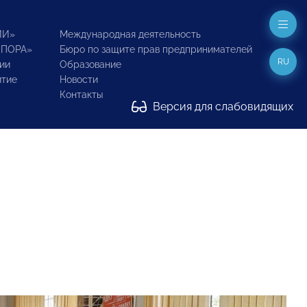
ИИ»
Международная деятельность
ОПОРА»
Бюро по защите прав предпринимателей
RU
ии
Образование
итие
Новости
Контакты
Версия для слабовидящих