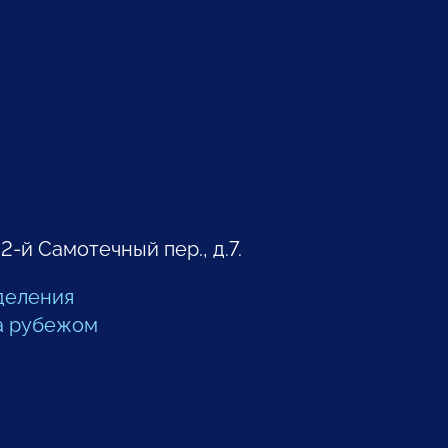
 2-й Самотечный пер., д.7.
деления
а рубежом