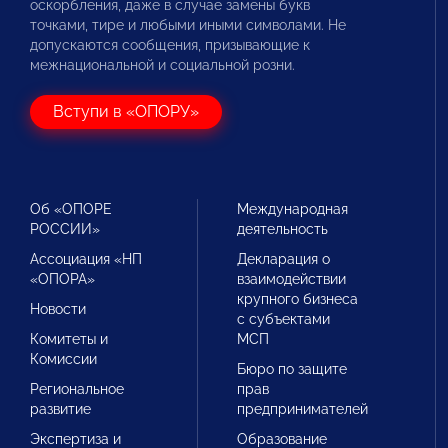
оскорбления, даже в случае замены букв
точками, тире и любыми иными символами. Не
допускаются сообщения, призывающие к
межнациональной и социальной розни.
Вступи в «ОПОРУ»
Об «ОПОРЕ
Международная
РОССИИ»
деятельность
Ассоциация «НП
Декларация о
«ОПОРА»
взаимодействии
крупного бизнеса
Новости
с субъектами
Комитеты и
МСП
Комиссии
Бюро по защите
Региональное
прав
развитие
предпринимателей
Экспертиза и
Образование