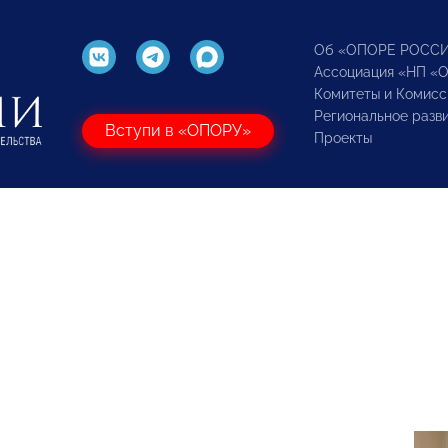
Об «ОПОРЕ РОСС
Ассоциация «НП «
Комитеты и Комисс
Региональное разв
Вступи в «ОПОРУ»
Проекты