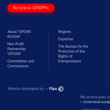
Вступи в «ОПОРУ»
About “OPORA
Regions
RUSSIA”
Expertise
Non-Profit
The Bureau for the
Partnership
Protection of the
“OPORA”
Rights of
Committees and
Entrepreneurs
Commissions
Website developed by —
Flips
Мы используем co
с
политикой конф