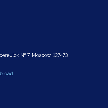
pereulok № 7, Moscow, 127473
Abroad