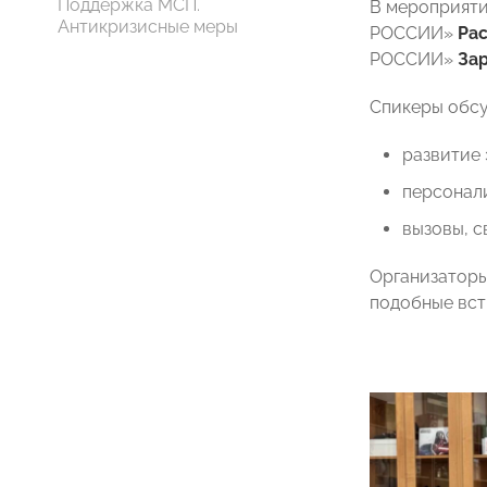
Поддержка МСП.
В мероприяти
Антикризисные меры
РОССИИ»
Рас
РОССИИ»
Зар
Спикеры обсу
развитие 
персонали
вызовы, с
Организаторы
подобные вст