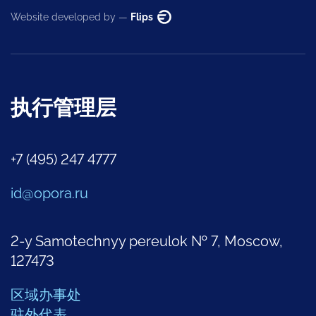
Website developed by —
Flips
执行管理层
+7 (495) 247 4777
id@opora.ru
2-y Samotechnyy pereulok № 7, Moscow,
127473
区域办事处
驻外代表