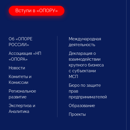
Вступи в «ОПОРУ»
Об «ОПОРЕ
Международная
РОССИИ»
деятельность
Ассоциация «НП
Декларация о
«ОПОРА»
взаимодействии
крупного бизнеса
Новости
с субъектами
Комитеты и
МСП
Комиссии
Бюро по защите
Региональное
прав
развитие
предпринимателей
Экспертиза и
Образование
Аналитика
Проекты