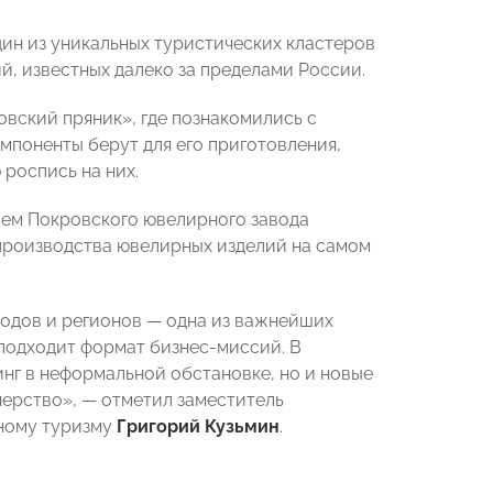
ин из уникальных туристических кластеров
й, известных далеко за пределами России.
вский пряник», где познакомились с
мпоненты берут для его приготовления,
 роспись на них.
лем Покровского ювелирного завода
производства ювелирных изделий на самом
одов и регионов — одна из важнейших
подходит формат бизнес-миссий. В
нг в неформальной обстановке, но и новые
нерство», — отметил заместитель
ному туризму
Григорий Кузьмин
.