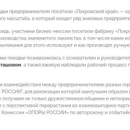
здки предприниматели посетили «Покровский край» — од
го масштаба, в который входит ряд знаковых предприяти
редь, участники бизнес-миссии посетили фабрику «Покро
оизводства знаменитого лакомства, в том числе какие ко
выпекания для этого используют и как производят ручную
ики поездки познакомились с основателем и руководите
яташовом
, а также вживую наблюдали рабочий процесс 
 взаимодействия между предпринимателями разных гор
 РОССИИ”, для реализации которой наилучшим образом 
ы получаем не только дружественное общение и нетворки
и с перспективой перерастания во взаимовыгодное парт
я Комиссии «ОПОРЫ РОССИИ» по авторскому и событий