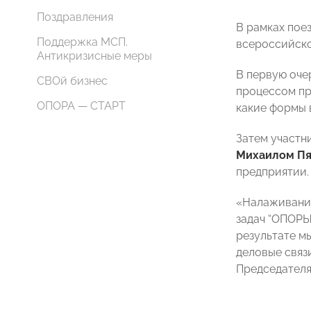
Поздравления
В рамках пое
Поддержка МСП.
всероссийско
Антикризисные меры
В первую оче
СВОй бизнес
процессом пр
ОПОРА — СТАРТ
какие формы 
Затем участн
Михаилом П
предприятии.
«Налаживание
задач “ОПОРЫ
результате м
деловые связ
Председател