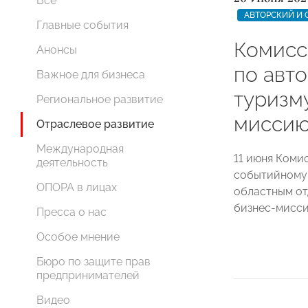
Все
АВТОРСКИЙ И
Главные события
Комис
Анонсы
по авт
Важное для бизнеса
туризм
Региональное развитие
миссию
Отраслевое развитие
Международная
11 июня Ком
деятельность
событийному
ОПОРА в лицах
областным о
бизнес-мисси
Пресса о нас
Особое мнение
Бюро по защите прав
предпринимателей
Видео