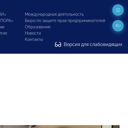
ИИ»
Международная деятельность
ОПОРА»
Бюро по защите прав предпринимателей
RU
ии
Образование
итие
Новости
Контакты
Версия для слабовидящих