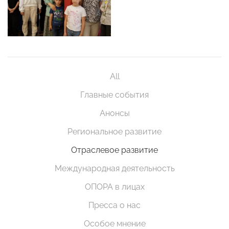
All
Главные события
Анонсы
Региональное развитие
Отраслевое развитие
Международная деятельность
ОПОРА в лицах
Пресса о нас
Особое мнение