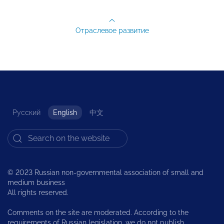
Отраслевое развитие
Русский
English
中文
© 2023 Russian non-governmental association of small and
medium business
All rights reserved.
Comments on the site are moderated. According to the
requirements of Russian legislation, we do not publish