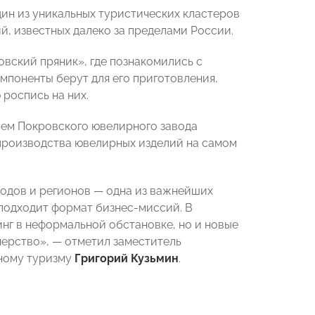
ин из уникальных туристических кластеров
й, известных далеко за пределами России.
вский пряник», где познакомились с
мпоненты берут для его приготовления,
 роспись на них.
лем Покровского ювелирного завода
производства ювелирных изделий на самом
одов и регионов — одна из важнейших
подходит формат бизнес-миссий. В
нг в неформальной обстановке, но и новые
нерство», — отметил заместитель
ному туризму
Григорий Кузьмин
.