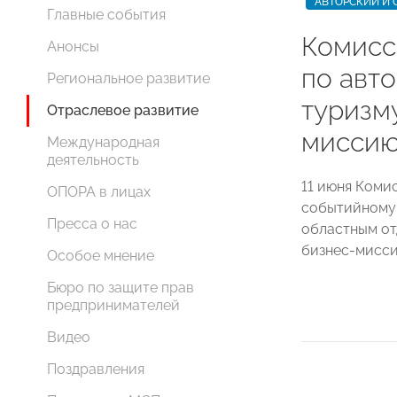
АВТОРСКИЙ И
Главные события
Комис
Анонсы
по авт
Региональное развитие
туризм
Отраслевое развитие
миссию
Международная
деятельность
11 июня Ком
ОПОРА в лицах
событийному
Пресса о нас
областным о
бизнес-мисси
Особое мнение
Бюро по защите прав
предпринимателей
Видео
Поздравления