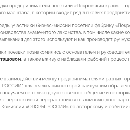
здки предприниматели посетили «Покровский край» — од
го масштаба, в который входит ряд знаковых предприяти
редь, участники бизнес-миссии посетили фабрику «Покро
оизводства знаменитого лакомства, в том числе какие ко
выпекания для этого используют и как производят ручную
ики поездки познакомились с основателем и руководите
яташовом
, а также вживую наблюдали рабочий процесс 
 взаимодействия между предпринимателями разных гор
 РОССИИ”, для реализации которой наилучшим образом 
ы получаем не только дружественное общение и нетворки
и с перспективой перерастания во взаимовыгодное парт
я Комиссии «ОПОРЫ РОССИИ» по авторскому и событий