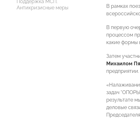
Поддержка МСП.
В рамках пое
Антикризисные меры
всероссийско
В первую оче
процессом пр
какие формы 
Затем участн
Михаилом П
предприятии.
«Налаживание
задач “ОПОРЫ
результате м
деловые связ
Председател