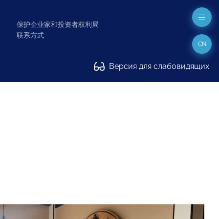
保护企业家和投资者权利局
联系方式
CN
Версия для слабовидящих