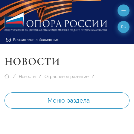
RU
Версия для слабовидящих
НОВОСТИ
Новости
Отраслевое развитие
Меню раздела