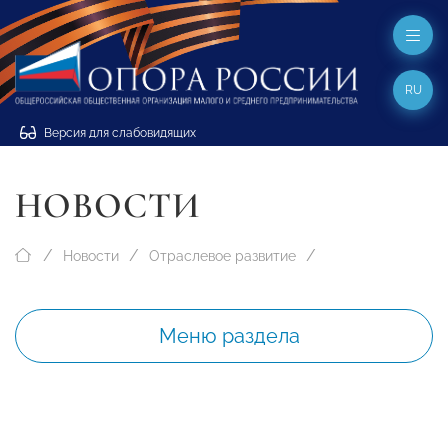
RU
Версия для слабовидящих
НОВОСТИ
Новости
Отраслевое развитие
Меню раздела