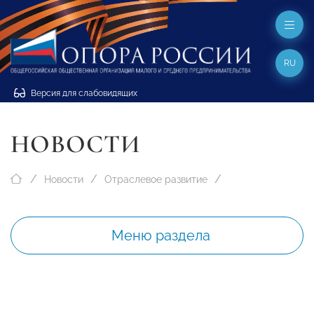
RU
Версия для слабовидящих
НОВОСТИ
Новости
Отраслевое развитие
Меню раздела